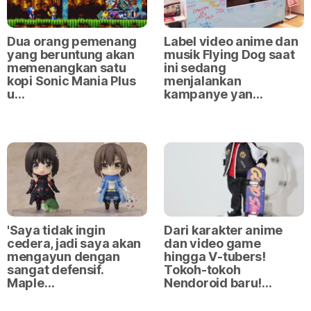
Dua orang pemenang
Label video anime dan
yang beruntung akan
musik Flying Dog saat
memenangkan satu
ini sedang
kopi Sonic Mania Plus
menjalankan
u…
kampanye yan…
'Saya tidak ingin
Dari karakter anime
cedera, jadi saya akan
dan video game
mengayun dengan
hingga V-tubers!
sangat defensif.
Tokoh-tokoh
Maple…
Nendoroid baru!…