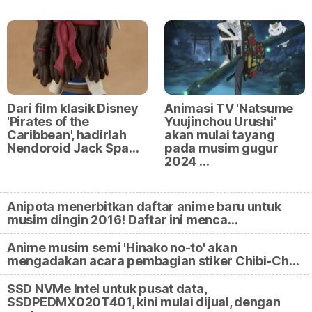
Dari film klasik Disney
Animasi TV 'Natsume
'Pirates of the
Yuujinchou Urushi'
Caribbean', hadirlah
akan mulai tayang
Nendoroid Jack Spa…
pada musim gugur
2024 …
Anipota menerbitkan daftar anime baru untuk
musim dingin 2016! Daftar ini menca…
Anime musim semi 'Hinako no-to' akan
mengadakan acara pembagian stiker Chibi-Ch…
SSD NVMe Intel untuk pusat data,
SSDPEDMX020T401, kini mulai dijual, dengan