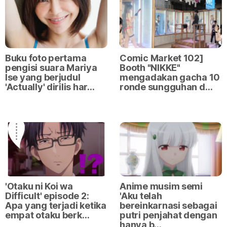
Buku foto pertama
Comic Market 102]
pengisi suara Mariya
Booth "NIKKE"
Ise yang berjudul
mengadakan gacha 10
'Actually' dirilis har…
ronde sungguhan d…
'Otaku ni Koi wa
Anime musim semi
Difficult' episode 2:
'Aku telah
Apa yang terjadi ketika
bereinkarnasi sebagai
empat otaku berk…
putri penjahat dengan
hanya b…