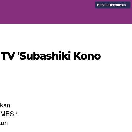
Bahasa Indonesia
 TV 'Subashiki Kono
rkan
n MBS /
kan