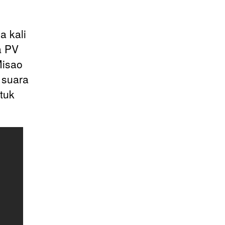
a kali
da PV
Misao
 suara
tuk