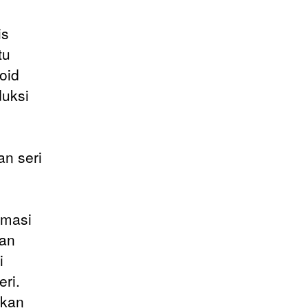
is
tu
oid
duksi
an seri
imasi
kan
i
ri.
rkan