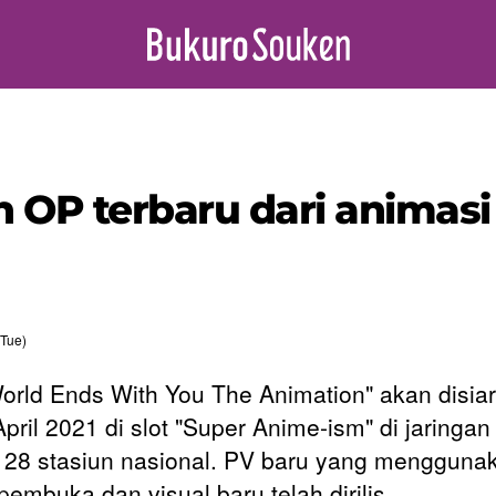
 OP terbaru dari animasi
Tue)
orld Ends With You The Animation" akan disia
April 2021 di slot "Super Anime-ism" di jaringa
 28 stasiun nasional. PV baru yang mengguna
pembuka dan visual baru telah dirilis.