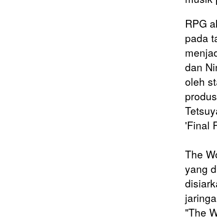
RPG ak
pada t
menjad
dan Ni
oleh s
produs
Tetsuy
'Final 
The Wo
yang d
disiar
jaring
"The W