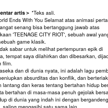
ntar artis＞
*Teks asli.
rld Ends With You Selamat atas animasi per
angat senang bisa bertanggung jawab atas
aan 'TEENAGE CITY RIOT', sebuah awal yan
sebuah game klasik.
idak sabar untuk melihat pertempuran epik di
a, tempat saya dilahirkan dan dibesarkan, dija
 film.
aseka dan di dunia nyata, ini adalah lagu pe
eniupkan absurditas dan konflik, dan berteriak
 lantang dan keras tentang bertahan hidup be
ita bertahan di masa-masa penuh gejolak ber
dup di dunia yang indah ini dengan berganden
, saling mengasihi satu sama lain.