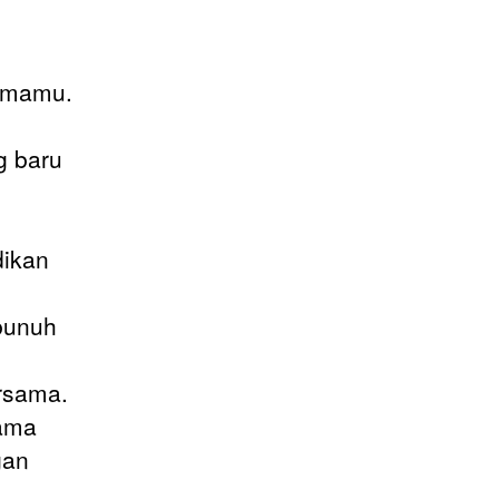
tamamu.
g baru
dikan
mbunuh
rsama.
sama
gan