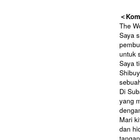
＜Kome
The Wo
Saya s
pembuk
untuk 
Saya t
Shibuy
sebuah
Di Sub
yang m
dengan
Mari k
dan hi
tangan