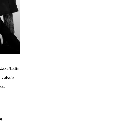
Jazz/Latin
 vokalis
ka.
s