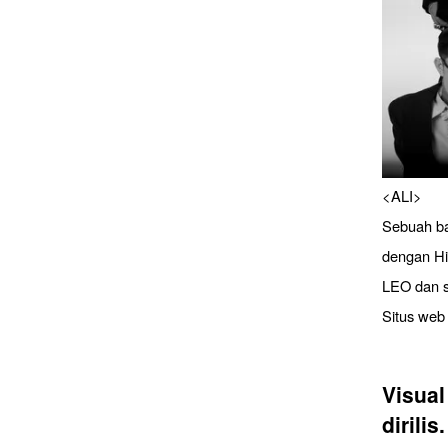
<ALI>
Sebuah ba
dengan Hi
LEO dan s
Situs web
Visua
dirilis.