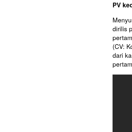
PV ked
Menyus
dirilis
pertam
(CV: K
dari k
pertam