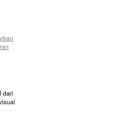
arkan
ran
 dari
visual