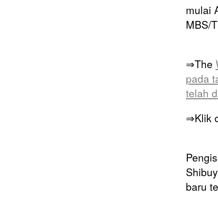
mulai A
MBS/TB
⇒The
pada t
telah 
⇒Klik d
Pengis
Shibuy
baru te