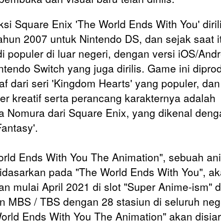
si Square Enix 'The World Ends With You' diril
ahun 2007 untuk Nintendo DS, dan sejak saat i
i populer di luar negeri, dengan versi iOS/Andr
ntendo Switch yang juga dirilis. Game ini dipro
taf dari seri 'Kingdom Hearts' yang populer, dan
er kreatif serta perancang karakternya adalah
a Nomura dari Square Enix, yang dikenal deng
Fantasy'.
rld Ends With You The Animation", sebuah an
idasarkan pada "The World Ends With You", a
kan mulai April 2021 di slot "Super Anime-ism" d
an MBS / TBS dengan 28 stasiun di seluruh nege
orld Ends With You The Animation" akan disia