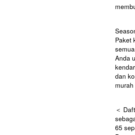
membu
Seaso
Paket 
semua 
Anda u
kendar
dan ko
murah 
＜ Daft
sebaga
65 sep