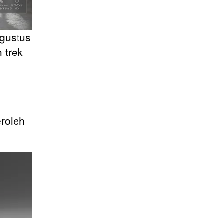
Agustus
 trek
roleh