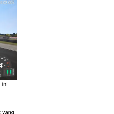
ini
t yang