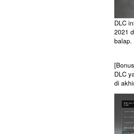
DLC in
2021 d
balap.
[Bonus
DLC ya
di akh