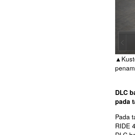
▲Kusto
penamp
DLC ba
pada 
Pada t
RIDE 
DLC bar