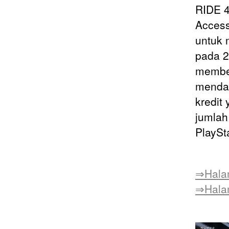
RIDE 4
Access
untuk 
pada 2
member
mendat
kredit
jumlah
PlaySt
⇒Hala
⇒Hala