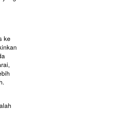
s ke
kinkan
da
rai,
ebih
h.
alah