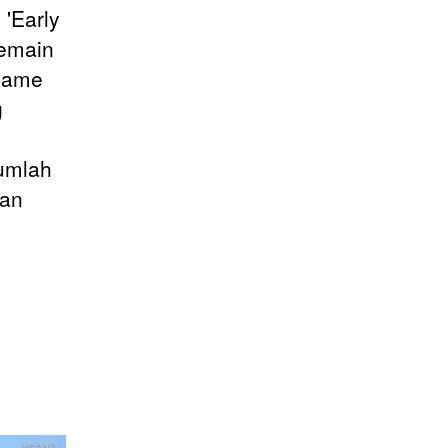
'Early
pemain
 game
g
umlah
kan