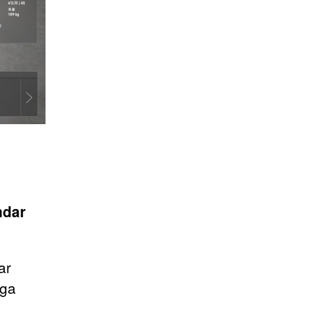
ndar
ar
ga