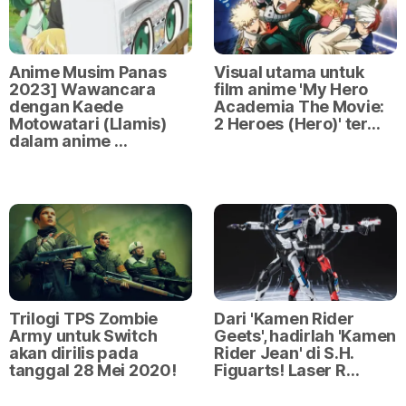
Anime Musim Panas
Visual utama untuk
2023] Wawancara
film anime 'My Hero
dengan Kaede
Academia The Movie:
Motowatari (Llamis)
2 Heroes (Hero)' ter…
dalam anime …
Trilogi TPS Zombie
Dari 'Kamen Rider
Army untuk Switch
Geets', hadirlah 'Kamen
akan dirilis pada
Rider Jean' di S.H.
tanggal 28 Mei 2020!
Figuarts! Laser R…