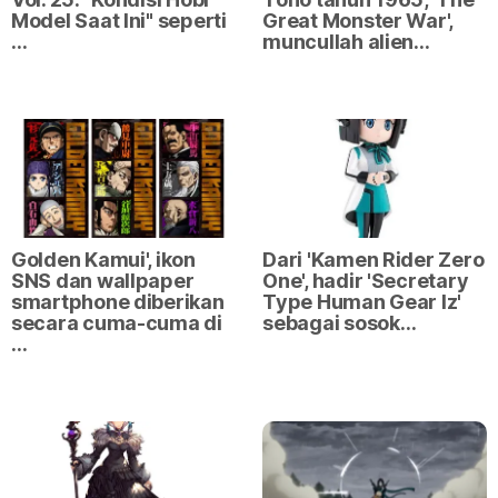
Model Saat Ini" seperti
Great Monster War',
…
muncullah alien…
Golden Kamui', ikon
Dari 'Kamen Rider Zero
SNS dan wallpaper
One', hadir 'Secretary
smartphone diberikan
Type Human Gear Iz'
secara cuma-cuma di
sebagai sosok…
…