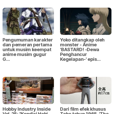
Pengumuman karakter
Yoko ditangkap oleh
dan pemeran pertama
monster - Anime
untuk musim keempat
'BASTARD! -Dewa
anime musim gugur
Penghancur
G…
Kegelapan-' epis…
Hobby Industry Inside
Dari film efek khusus
Vol. 25: "Kondisi Hobi
Toho tahun 1965, 'The