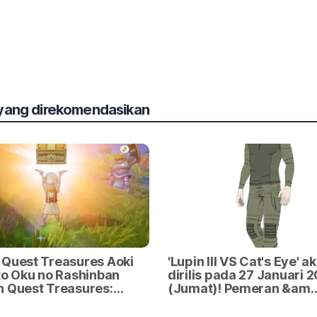
 yang direkomendasikan
 Quest Treasures Aoki
'Lupin III VS Cat's Eye' a
to Oku no Rashinban
dirilis pada 27 Januari 
n Quest Treasures:…
(Jumat)! Pemeran &am