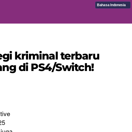
Bahasa Indonesia
gi kriminal terbaru
ang di PS4/Switch!
tive
25
 juga