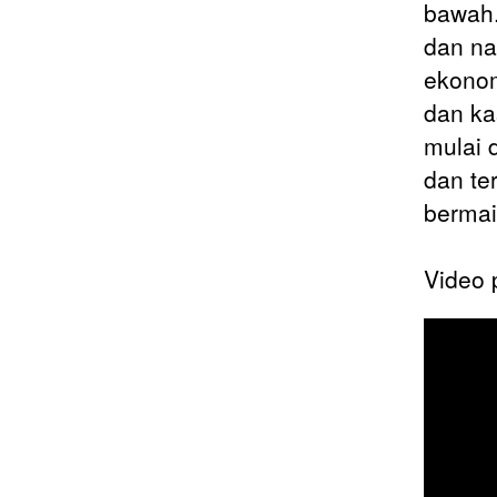
bawah.
dan na
ekonom
dan ka
mulai 
dan te
bermai
Video 