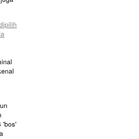
ipilih
da
minal
kenal
hun
n
 'bos'
a