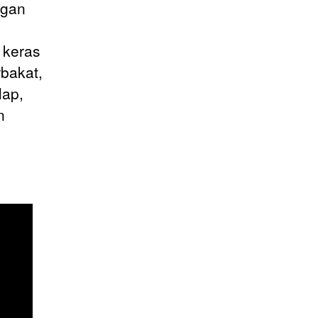
ngan
 keras
rbakat,
lap,
n