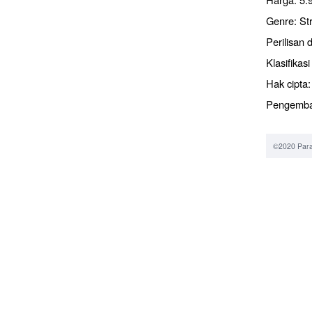
Genre: Str
Perilisan
Klasifikas
Hak cipta:
Pengemba
©2020 Para