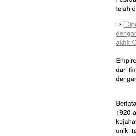
telah di
⇒
[Dip
dengan 
akhir O
Empire
dari t
dengan
Berlat
1920-a
kejaha
unik, 