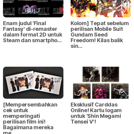
Enam judul 'Final
Kolom] Tepat sebelum
Fantasy' di-remaster
perilisan Mobile Suit
dalam format 2D untuk
Gundam Seed
Steam dan smartpho…
Freedom! Kilas balik
sin…
[Mempersembahkan
Eksklusif Carddas
cek untuk
Online! Kartu logam
memperingati
untuk 'Shin Megami
perilisan film ini!
Tensei V'!
Bagaimana mereka
me…