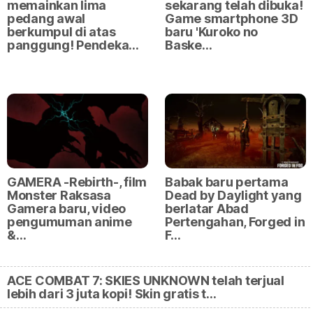
memainkan lima
sekarang telah dibuka!
pedang awal
Game smartphone 3D
berkumpul di atas
baru 'Kuroko no
panggung! Pendeka…
Baske…
GAMERA -Rebirth-, film
Babak baru pertama
Monster Raksasa
Dead by Daylight yang
Gamera baru, video
berlatar Abad
pengumuman anime
Pertengahan, Forged in
&…
F…
ACE COMBAT 7: SKIES UNKNOWN telah terjual
lebih dari 3 juta kopi! Skin gratis t…