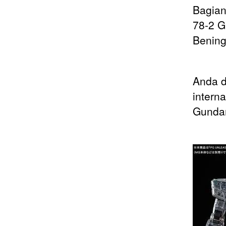
Bagian
78-2 G
Bening
Anda d
intern
Gundam