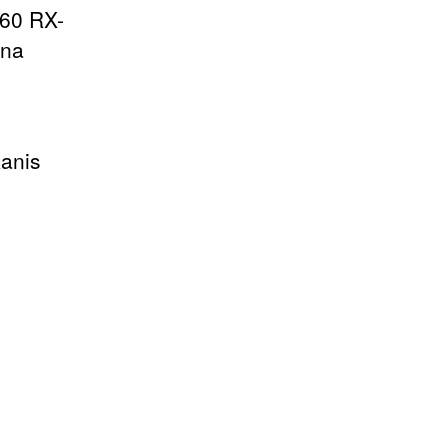
/60 RX-
rna
anis