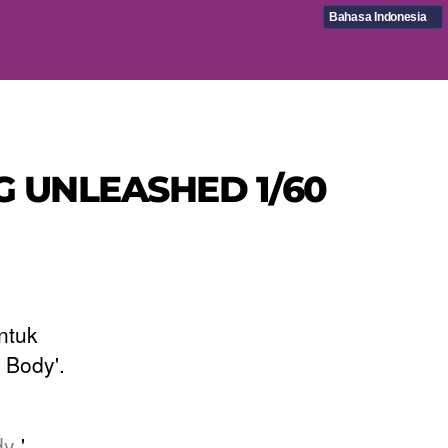
Bahasa Indonesia
 PG UNLEASHED 1/60
ntuk
Body'.
dy
'