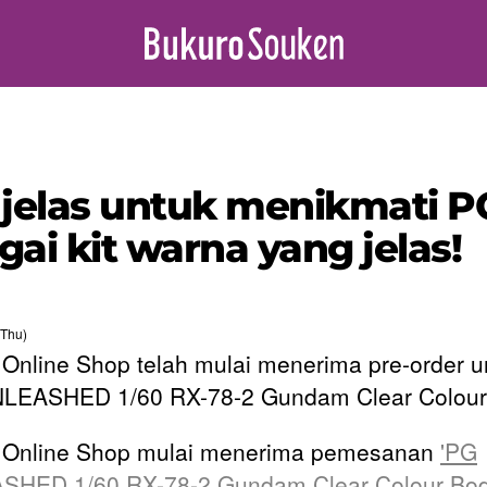
g jelas untuk menikmati
i kit warna yang jelas!
(Thu)
Online Shop telah mulai menerima pre-order u
LEASHED 1/60 RX-78-2 Gundam Clear Colour 
 Online Shop mulai menerima pemesanan
'PG
SHED 1/60 RX-78-2 Gundam Clear Colour Bo