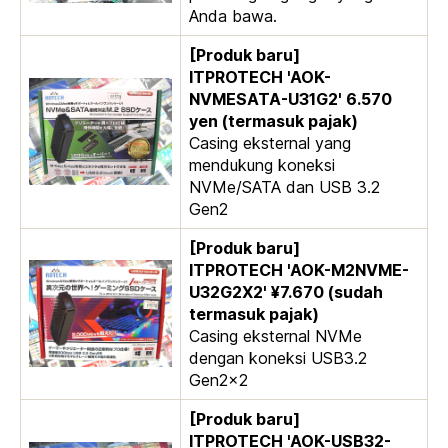
Anda bawa.
[Produk baru]
ITPROTECH 'AOK-
NVMESATA-U31G2' 6.570
yen (termasuk pajak)
Casing eksternal yang
mendukung koneksi
NVMe/SATA dan USB 3.2
Gen2
[Produk baru]
ITPROTECH 'AOK-M2NVME-
U32G2X2' ¥7.670 (sudah
termasuk pajak)
Casing eksternal NVMe
dengan koneksi USB3.2
Gen2x2
[Produk baru]
ITPROTECH 'AOK-USB32-