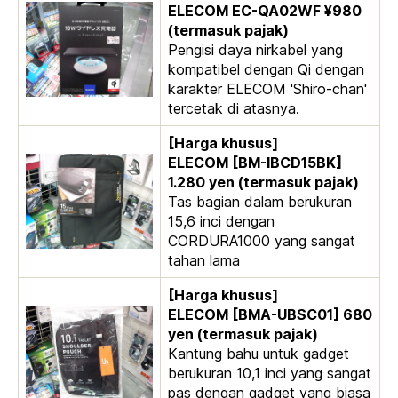
ELECOM EC-QA02WF ¥980
(termasuk pajak)
Pengisi daya nirkabel yang
kompatibel dengan Qi dengan
karakter ELECOM 'Shiro-chan'
tercetak di atasnya.
[Harga khusus]
ELECOM [BM-IBCD15BK]
1.280 yen (termasuk pajak)
Tas bagian dalam berukuran
15,6 inci dengan
CORDURA1000 yang sangat
tahan lama
[Harga khusus]
ELECOM [BMA-UBSC01] 680
yen (termasuk pajak)
Kantung bahu untuk gadget
berukuran 10,1 inci yang sangat
pas dengan gadget yang biasa