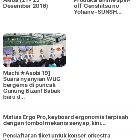
Desember 2016)
off 'Genshitsu no
Yohane -SUNSH…
Machi★Asobi 19]
Suara nyanyian WUG
bergema di puncak
Gunung Bizan! Babak
baru d…
Matias Ergo Pro, keyboard ergonomis terpisah
dengan tombol mekanis senyap, kini…
Pendaftaran tiket untuk konser orkestra