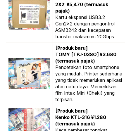
2X2' ¥5,470 (termasuk
pajak)
Kartu ekspansi USB3.2
Gen2x2 dengan pengontrol
ASM3242 dan kecepatan
transfer maksimum 20Gbps
[Produk baru]
TOMY [TPJ-03SO] ¥3.680
(termasuk pajak)
Pencetakan foto smartphone
yang mudah. Printer sederhana
yang tidak memerlukan aplikasi
atau catu daya. Memerlukan
film Intax Mini (Cheki) yang
terpisah.
[Produk baru]
Kenko KTL-316 ¥1.280
(termasuk pajak)
Kaca pembesar tongkat