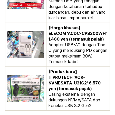
Memori USB yang tangguh
dengan ketahanan terhadap
guncangan, debu dan air yang
luar biasa. Impor paralel
[Harga khusus]
ELECOM 'ACDC-CPS200WH'
1.480 yen (termasuk pajak)
Adaptor USB-AC dengan Tipe-
C yang mendukung PD dengan
output maksimum 30W.
Termasuk kabel.
[Produk baru]
ITPROTECH 'AOK-
NVMESATA-U31G2' 6.570
yen (termasuk pajak)
Casing eksternal dengan
dukungan NVMe/SATA dan
koneksi USB 3.2 Gen2