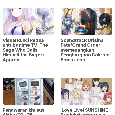
Visual kunci kedua
Soundtrack Orisinal
untuk anime TV 'The
Fate/Grand Order I
Sage Who Calls
memenangkan
Himself the Sage's
Penghargaan Cakram
Appren…
Emas Jepa…
Penawaran khusus
'Love Live! SUNSHINE!"
Akiba (21 - 25
Produksi anime spin-