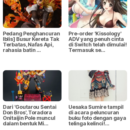
Pedang Penghancuran
Pre-order 'Kissology'
Iblis] Busur Kereta Tak
ADV yang penuh cinta
Terbatas, Nafas Api,
di Switch telah dimulai!
rahasia batin …
Termasuk se…
Dari 'Goutarou Sentai
Uesaka Sumire tampil
Don Bros', Toradora
di acara peluncuran
Onitaijin Pole muncul
buku foto dengan gaya
dalam bentuk Mi…
telinga kelinci!…