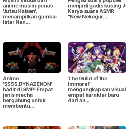
Musim kedua dari
Pengisi suara populer
anime musim panas
menjadi gadis kucing ♪
'Jutsu Kaisen',
Karya suara ASMR
menampilkan gambar
"New Nekogur…
latar Nan…
Anime
The Guild of the
'SSSS.DYNAZENON'
Immoral"
hadir di SMP! Empat
mengungkapkan visual
jenis mecha
empat karakter baru
bergabung untuk
dari an…
membentu…