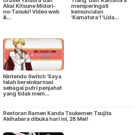
Urusei Yatsura dan
Tiang' dan 'Kamatora'
Akai Kitsune Midori-
memperingati
no-Tanuki! Video web
kemunculan
&…
'Kamatora'! 'Lida…
Nintendo Switch 'Saya
telah bereinkarnasi
sebagai putri penjahat
yang tidak mem…
Restoran Ramen Kanda Tsukemen Tsujita
Akihabara dibuka hari ini, 28 Mei!