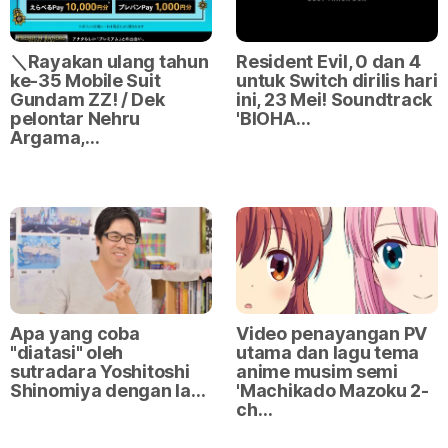
＼Rayakan ulang tahun
Resident Evil, 0 dan 4
ke-35 Mobile Suit
untuk Switch dirilis hari
Gundam ZZ! / Dek
ini, 23 Mei! Soundtrack
pelontar Nehru
'BIOHA…
Argama,…
Apa yang coba
Video penayangan PV
"diatasi" oleh
utama dan lagu tema
sutradara Yoshitoshi
anime musim semi
Shinomiya dengan la…
'Machikado Mazoku 2-
ch…