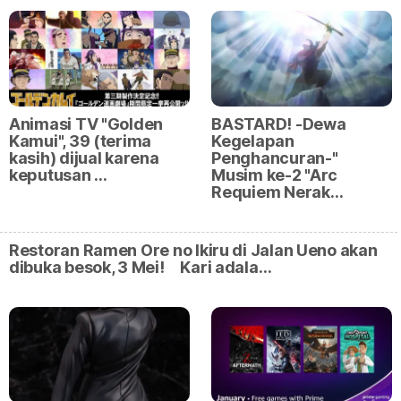
Animasi TV "Golden
BASTARD! -Dewa
Kamui", 39 (terima
Kegelapan
kasih) dijual karena
Penghancuran-"
keputusan …
Musim ke-2 "Arc
Requiem Nerak…
Restoran Ramen Ore no Ikiru di Jalan Ueno akan
dibuka besok, 3 Mei! Kari adala…