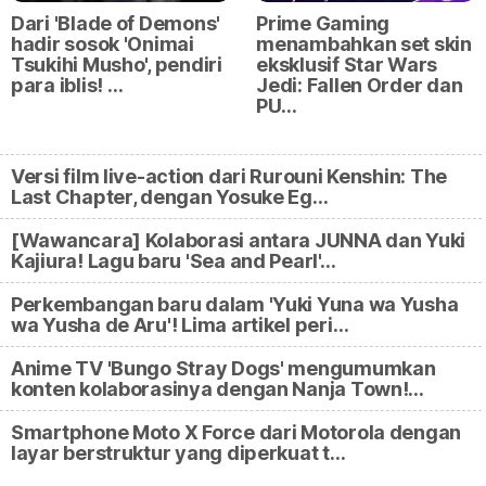
Dari 'Blade of Demons'
Prime Gaming
hadir sosok 'Onimai
menambahkan set skin
Tsukihi Musho', pendiri
eksklusif Star Wars
para iblis! …
Jedi: Fallen Order dan
PU…
Versi film live-action dari Rurouni Kenshin: The
Last Chapter, dengan Yosuke Eg…
[Wawancara] Kolaborasi antara JUNNA dan Yuki
Kajiura! Lagu baru 'Sea and Pearl'…
Perkembangan baru dalam 'Yuki Yuna wa Yusha
wa Yusha de Aru'! Lima artikel peri…
Anime TV 'Bungo Stray Dogs' mengumumkan
konten kolaborasinya dengan Nanja Town!…
Smartphone Moto X Force dari Motorola dengan
layar berstruktur yang diperkuat t…