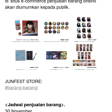
di 'situs e-commerce penjualan barang orisinil'
akan diumumkan kepada publik.
JUNFEST STORE:
#barang-barang/
<Jadwal penjualan barang>.
30 November.