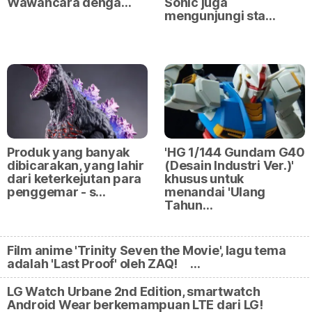
Wawancara denga…
Sonic juga
mengunjungi sta…
Produk yang banyak
'HG 1/144 Gundam G40
dibicarakan, yang lahir
(Desain Industri Ver.)'
dari keterkejutan para
khusus untuk
penggemar - s…
menandai 'Ulang
Tahun…
Film anime 'Trinity Seven the Movie', lagu tema
adalah 'Last Proof' oleh ZAQ! …
LG Watch Urbane 2nd Edition, smartwatch
Android Wear berkemampuan LTE dari LG!