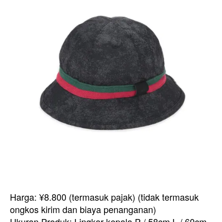
Harga: ¥8.800 (termasuk pajak) (tidak termasuk
ongkos kirim dan biaya penanganan)
Ukuran Produk: Lingkar kepala P / 58cm L / 60cm