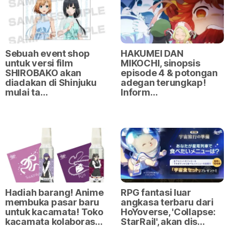
Sebuah event shop
HAKUMEI DAN
untuk versi film
MIKOCHI, sinopsis
SHIROBAKO akan
episode 4 & potongan
diadakan di Shinjuku
adegan terungkap!
mulai ta…
Inform…
Hadiah barang! Anime
RPG fantasi luar
membuka pasar baru
angkasa terbaru dari
untuk kacamata! Toko
HoYoverse, 'Collapse:
kacamata kolaboras…
StarRail', akan dis…