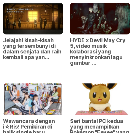
Jelajahi kisah-kisah
HYDE x Devil May Cry
yang tersembunyi di
5, video musik
dalam senjata dan raih
kolaborasi yang
kembali apa yan…
menyinkronkan lagu
gambar '…
Wawancara dengan
Seri bantal PC kedua
i☆Ris! Pemikiran di
yang menampilkan
balik single baru
Pokémon "Eevee" yang