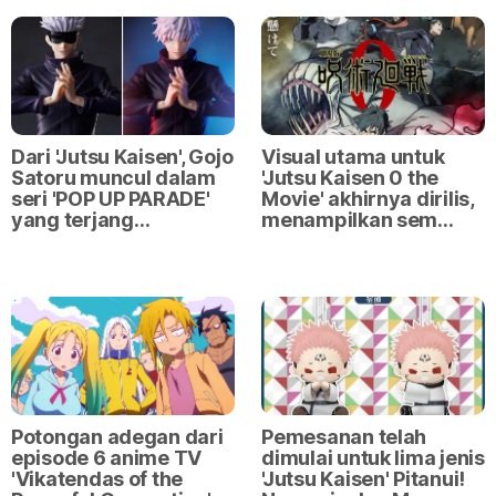
Dari 'Jutsu Kaisen', Gojo
Visual utama untuk
Satoru muncul dalam
'Jutsu Kaisen 0 the
seri 'POP UP PARADE'
Movie' akhirnya dirilis,
yang terjang…
menampilkan sem…
Potongan adegan dari
Pemesanan telah
episode 6 anime TV
dimulai untuk lima jenis
'Vikatendas of the
'Jutsu Kaisen' Pitanui!