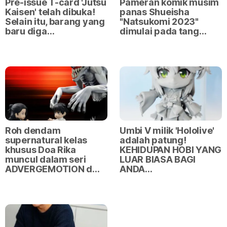
Pre-issue T-card 'Jutsu
Pameran komik musim
Kaisen' telah dibuka!
panas Shueisha
Selain itu, barang yang
"Natsukomi 2023"
baru diga…
dimulai pada tang…
Roh dendam
Umbi V milik 'Hololive'
supernatural kelas
adalah patung!
khusus Doa Rika
KEHIDUPAN HOBI YANG
muncul dalam seri
LUAR BIASA BAGI
ADVERGEMOTION d…
ANDA…