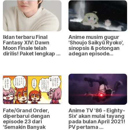
Iklan terbaru Final
Anime musim gugur
Fantasy XIV: Dawn
'Shoujo Saikyū Ryoko',
Moon Finale telah
sinopsis & potongan
dirilis! Paket lengkap …
adegan episode…
Fate/Grand Order,
Anime TV '86 - Eighty-
diperbarui dengan
Six' akan mulai tayang
episode 23 dari
pada bulan April 2021!
'Semakin Banyak
PV pertama …