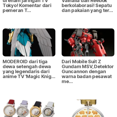
di enam jaringan TV
Valhalla dan Reebok
Tokyo! Komentar dari
berkolaborasi! Sepatu
pemeran T…
dan pakaian yang ter…
MODEROID dari tiga
Dari Mobile Suit Z
dewa setengah dewa
Gundam MSV, Detektor
yang legendaris dari
Guncannon dengan
anime TV 'Magic Knig…
warna badan pesawat
me…