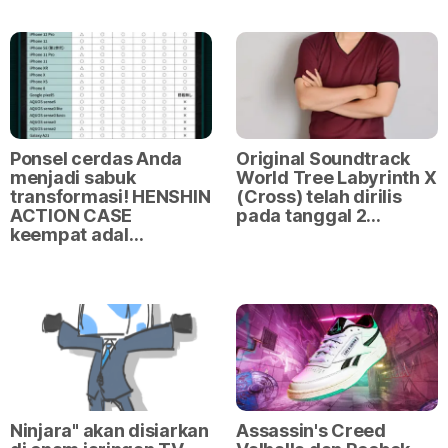
Ponsel cerdas Anda
Original Soundtrack
menjadi sabuk
World Tree Labyrinth X
transformasi! HENSHIN
(Cross) telah dirilis
ACTION CASE
pada tanggal 2…
keempat adal…
Ninjara" akan disiarkan
Assassin's Creed