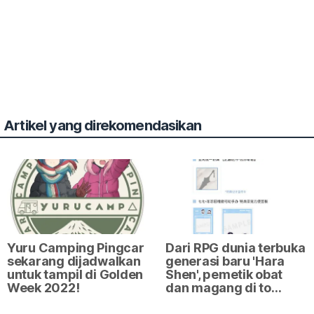
Artikel yang direkomendasikan
Yuru Camping Pingcar
Dari RPG dunia terbuka
sekarang dijadwalkan
generasi baru 'Hara
untuk tampil di Golden
Shen', pemetik obat
Week 2022!
dan magang di to…