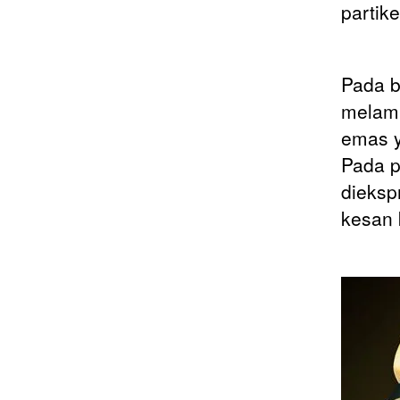
partike
Pada b
melamb
emas 
Pada p
dieksp
kesan