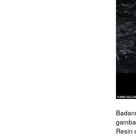
Badann
gambar
Resin 