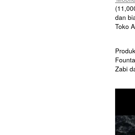
(11,00
dan bi
Toko Al
Produk
Founta
Zabi d