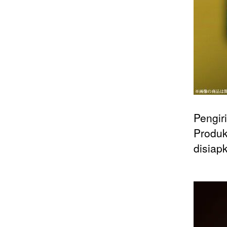
Pengir
Produk
disiap