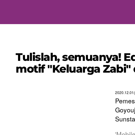
Tulislah, semuanya! E
motif "Keluarga Zabi" 
2020.12.01(
Pemesa
Goyouji
Sunsta
'Mobil