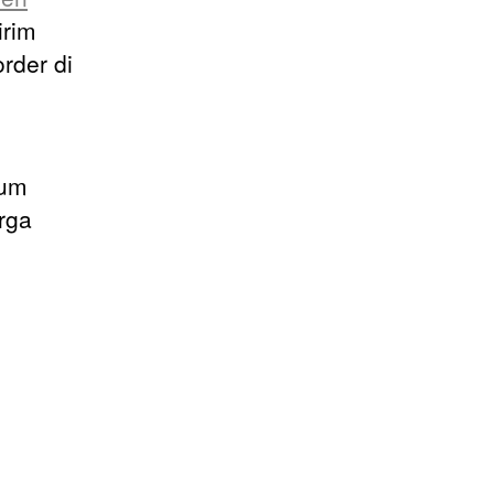
irim
rder di
num
rga