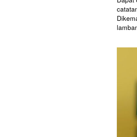
catata
Dikema
lamban