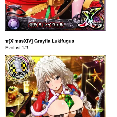
π[X'masXIV] Grayfia Lukifugus
Evolusi 1/3