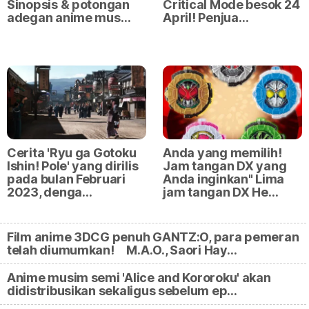
Sinopsis & potongan
Critical Mode besok 24
adegan anime mus…
April! Penjua…
Cerita 'Ryu ga Gotoku
Anda yang memilih!
Ishin! Pole' yang dirilis
Jam tangan DX yang
pada bulan Februari
Anda inginkan" Lima
2023, denga…
jam tangan DX He…
Film anime 3DCG penuh GANTZ:O, para pemeran
telah diumumkan! M.A.O., Saori Hay…
Anime musim semi 'Alice and Kororoku' akan
didistribusikan sekaligus sebelum ep…