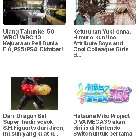
Ulang Tahun ke-50
Keturunan Yuki-onna,
WRC! WRC 10
Himuro-kun! Ice
Kejuaraan Reli Dunia
Attribute Boys and
FIA, PS5/PS4, Oktober!
Cool Colleague Girls'
d…
Dari 'Dragon Ball
Hatsune Miku Project
Super' hadir sosok
DIVA MEGA39 akan
S.H.Figuarts dari Jiren,
dirilis di Nintendo
musuh yang kuat d…
Switch untuk pertama