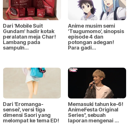
Dari 'Mobile Suit
Anime musim semi
Gundam' hadir kotak
'Tsugumomo', sinopsis
peralatan meja Char!
episode 4 dan
Lambang pada
potongan adegan!
sampuln…
Para gadi…
Dari 'Eromanga-
Memasuki tahun ke-6!
sensei', versi tiga
AnimeFesta Original
dimensi Saori yang
Series", sebuah
melompat ke tema ED!
laporan mengenai …