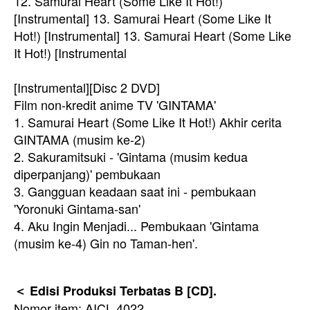
12. Samurai Heart (Some Like It Hot!)
[Instrumental] 13. Samurai Heart (Some Like It
Hot!) [Instrumental] 13. Samurai Heart (Some Like
It Hot!) [Instrumental
[Instrumental]
[Disc 2 DVD]
Film non-kredit anime TV 'GINTAMA'
1. Samurai Heart (Some Like It Hot!) Akhir cerita
GINTAMA (musim ke-2)
2. Sakuramitsuki - 'Gintama (musim kedua
diperpanjang)' pembukaan
3. Gangguan keadaan saat ini - pembukaan
'Yoronuki Gintama-san'
4. Aku Ingin Menjadi... Pembukaan 'Gintama
(musim ke-4) Gin no Taman-hen'.
＜ Edisi Produksi Terbatas B [CD].
Nomor item: AICL 4022