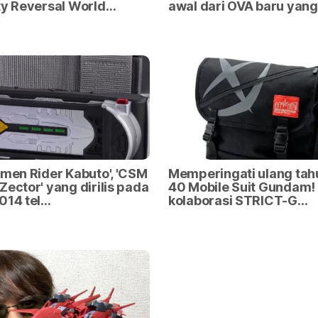
ty Reversal World…
awal dari OVA baru yang
amen Rider Kabuto', 'CSM
Memperingati ulang tah
Zector' yang dirilis pada
40 Mobile Suit Gundam! 
014 tel…
kolaborasi STRICT-G…