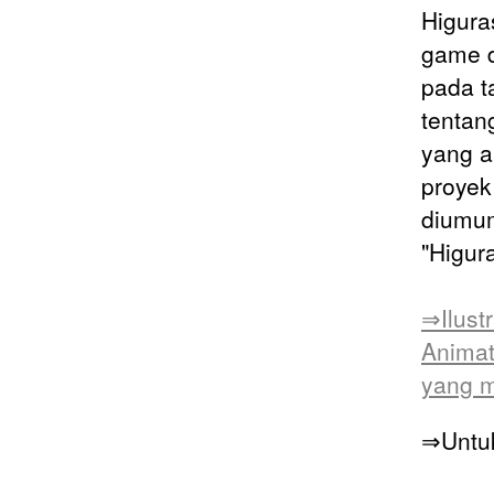
Higura
game d
pada t
tentan
yang a
proyek
diumum
"Higur
⇒Ilust
Animat
yang mu
⇒Untuk