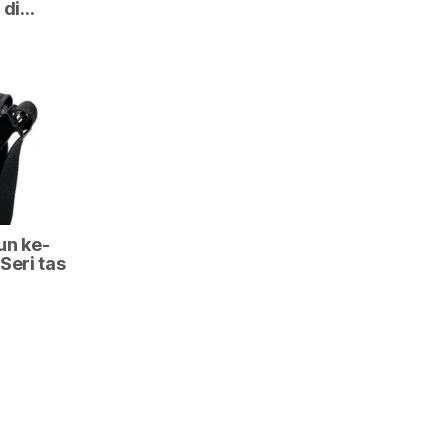
 di…
un ke-
Seri tas