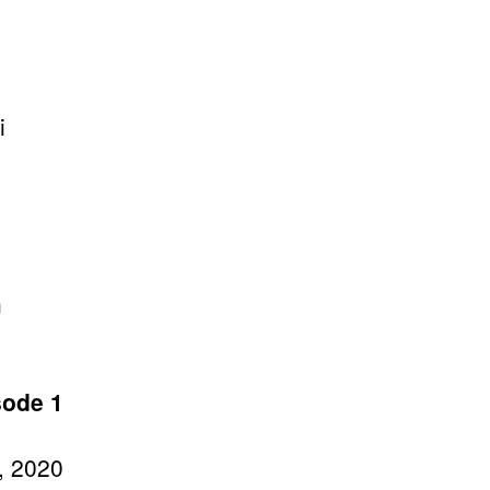
i
n
sode 1
, 2020