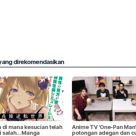
 yang direkomendasikan
a di mana kesucian telah
Anime TV 'One-Pan Man'
 salah... Manga
potongan adegan dan cu