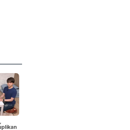
,
plikan