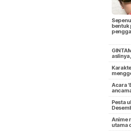
Sepenu
bentuk
pengga
GINTAM
aslinya
Karakte
menggo
Acara '
ancam
Pesta u
Desemb
Anime m
utama 