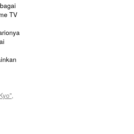
ebagai
ime TV
arionya
ai
ainkan
Kyo",