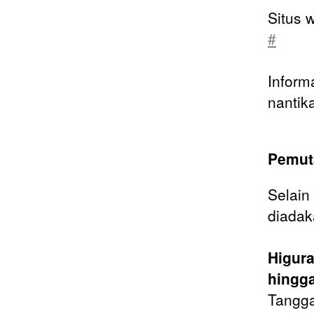
Situs 
#
Informa
nantik
Pemuta
Selain
diadak
Higura
hingga
Tangga