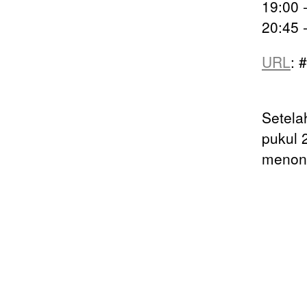
19:00 -
20:45 
URL
: #
Setela
pukul 
menont