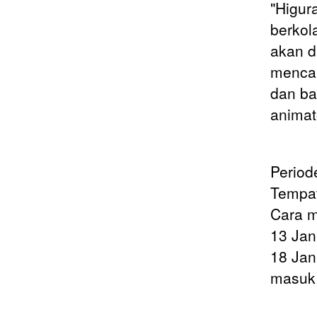
"Higur
berkol
akan d
mencak
dan ba
animat
Period
Tempat
Cara 
13 Jan
18 Jan
masuk 