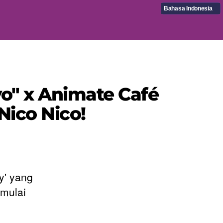
Bahasa Indonesia
yo" x Animate Café
Nico Nico!
y' yang
imulai