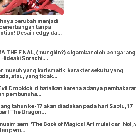
hnya berubah menjadi
 penerbangan tanpa
ntian! Desain edgy da…
A THE FINAL, (mungkin?) digambar oleh pengarang
, Hideaki Sorachi.…
r musuh yang karismatik, karakter sekutu yang
da, atau, yang tidak…
Evil Dropkick' dibatalkan karena adanya pembakara
an pembunuha…
lang tahun ke-17 akan diadakan pada hari Sabtu, 17
er! The Dragon'…
usim semi 'The Book of Magical Art mulai dari Nol', 
dan pem…