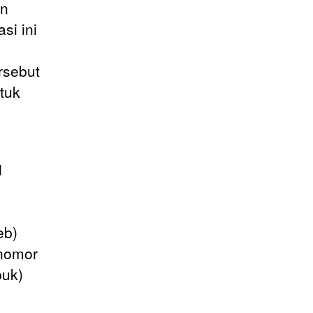
an
si ini
rsebut
tuk
1
eb)
rnomor
buk)