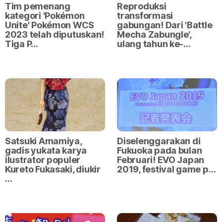
Tim pemenang
Reproduksi
kategori 'Pokémon
transformasi
Unite' Pokémon WCS
gabungan! Dari 'Battle
2023 telah diputuskan!
Mecha Zabungle',
Tiga P…
ulang tahun ke-…
Satsuki Amamiya,
Diselenggarakan di
gadis yukata karya
Fukuoka pada bulan
ilustrator populer
Februari! EVO Japan
Kureto Fukasaki, diukir
2019, festival game p…
…