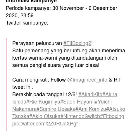
Informasi kampanye
Periode kampanye: 30 November - 6 Desember
2020, 23:59
Twitter kampanye:
Perayaan peluncuran
#FitBoxing2
!
Satu pemenang yang beruntung akan menerima
kertas warna-warni yang ditandatangani oleh
semua pengisi suara yang luar biasa!
Cara mengikuti: Follow
@Imagineer_info
& RT
tweet ini.
Berakhir pada tanggal 12/6!
#AkariKito#Akira
Ishida#Rie
Kugimiya#Saori
Hayami#Yuichi
Nakamura#Sumire
Uesaka#Ami
Komizu#Atsuko
Tanaka#Akio
Otsuka#NintendoSwitch#Fitboxing
pic.twitter.com/2Z0RUcXPgf