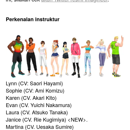
Perkenalan instruktur
Lynn (CV: Saori Hayami)
Sophie (CV: Ami Komizu)
Karen (CV. Akari Kito)
Evan (CV. Yuichi Nakamura)
Laura (CV. Atsuko Tanaka)
Janice (CV. Rie Kugimiya) <NEW>.
Martina (CV. Uesaka Sumire)