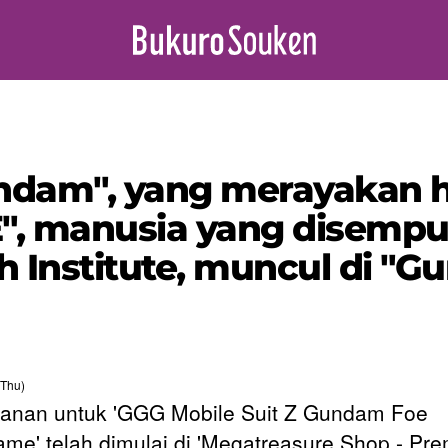
undam", yang merayakan h
, manusia yang disempu
nstitute, muncul di "Gu
(Thu)
nan untuk 'GGG Mobile Suit Z Gundam Foe
me' telah dimulai di 'Megatreasure Shop - Pr