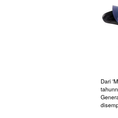
Dari '
tahunn
Genera
disemp