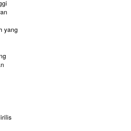
ggi
ran
uh yang
ang
an
ilis