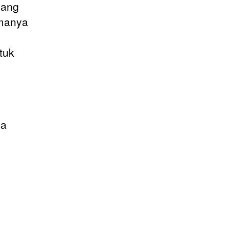
sang
amanya
tuk
na