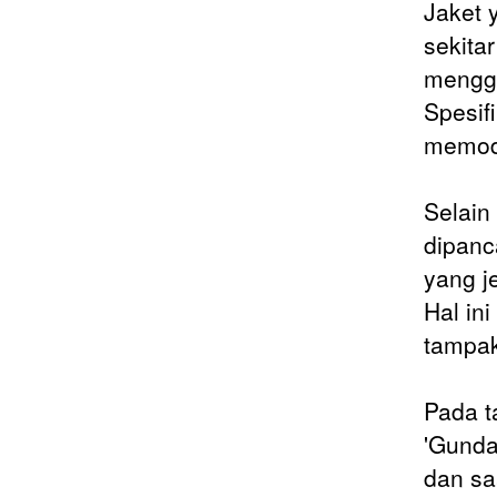
Jaket 
sekita
menggu
Spesifi
memode
Selain
dipanc
yang j
Hal in
tampak
Pada ta
'Gunda
dan sa