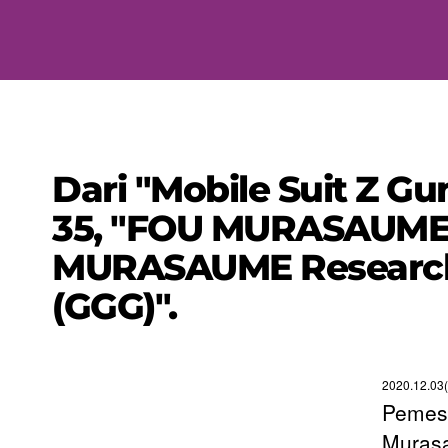
Dari "Mobile Suit Z G
35, "FOU MURASAUME"
MURASAUME Research I
(GGG)".
2020.12.03
Pemesa
Murasa