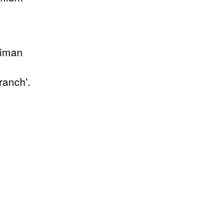
riman
ranch'.