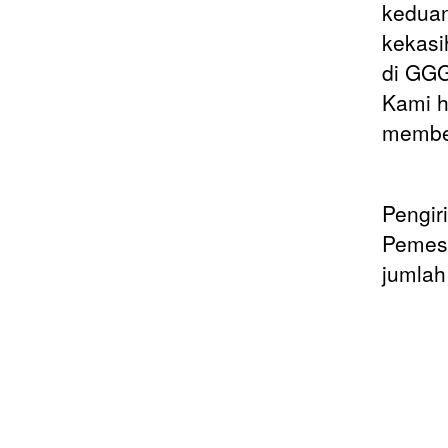
keduan
kekasi
di GGG
Kami h
membel
Pengir
Pemesa
jumlah