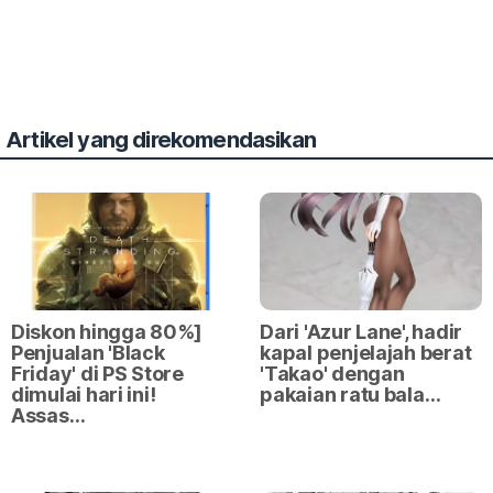
Artikel yang direkomendasikan
Diskon hingga 80%]
Dari 'Azur Lane', hadir
Penjualan 'Black
kapal penjelajah berat
Friday' di PS Store
'Takao' dengan
dimulai hari ini!
pakaian ratu bala…
Assas…