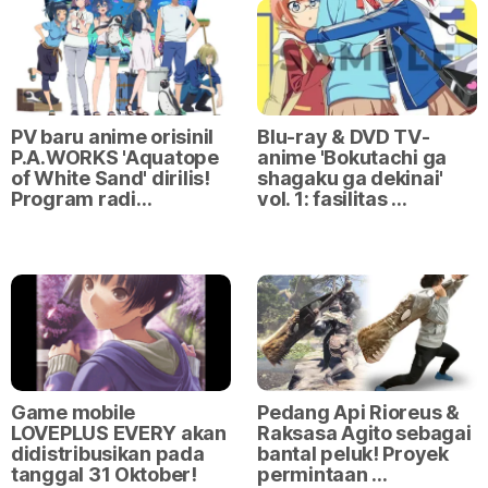
PV baru anime orisinil
Blu-ray & DVD TV-
P.A.WORKS 'Aquatope
anime 'Bokutachi ga
of White Sand' dirilis!
shagaku ga dekinai'
Program radi…
vol. 1: fasilitas …
Pedang Api Rioreus &
Game mobile
Raksasa Agito sebagai
LOVEPLUS EVERY akan
bantal peluk! Proyek
didistribusikan pada
permintaan …
tanggal 31 Oktober!