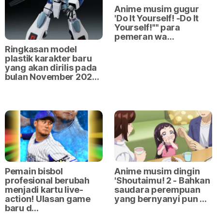
Anime musim gugur
'Do It Yourself! -Do It
Yourself!"" para
pemeran wa…
Ringkasan model
plastik karakter baru
yang akan dirilis pada
bulan November 202…
Pemain bisbol
Anime musim dingin
profesional berubah
'Shoutaimu! 2 - Bahkan
menjadi kartu live-
saudara perempuan
action! Ulasan game
yang bernyanyi pun …
baru d…