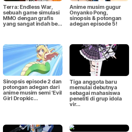
Terra: Endless War,
Anime musim gugur
sebuah game simulasi
Onyanko Pong,
MMO dengan grafis
sinopsis & potongan
yang sangat indah be…
adegan episode 5!
Sinopsis episode 2 dan
Tiga anggota baru
potongan adegan dari
memulai debutnya
anime musim semi 'Evil
sebagai mahasiswa
Girl Dropkic…
peneliti di grup idola
vir…