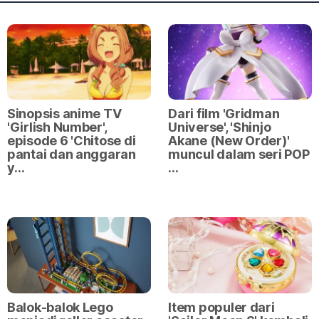
Sinopsis anime TV
Dari film 'Gridman
'Girlish Number',
Universe', 'Shinjo
episode 6 'Chitose di
Akane (New Order)'
pantai dan anggaran
muncul dalam seri POP
y…
…
Balok-balok Lego
Item populer dari