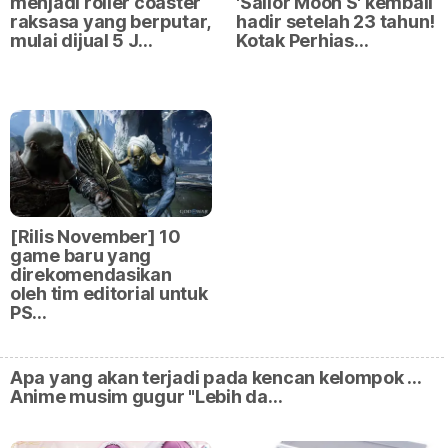
menjadi roller coaster
'Sailor Moon S' kembali
raksasa yang berputar,
hadir setelah 23 tahun!
mulai dijual 5 J…
Kotak Perhias…
[Rilis November] 10
game baru yang
direkomendasikan
oleh tim editorial untuk
PS…
Apa yang akan terjadi pada kencan kelompok ...
Anime musim gugur "Lebih da…