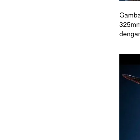
Gambar
325mm 
dengan