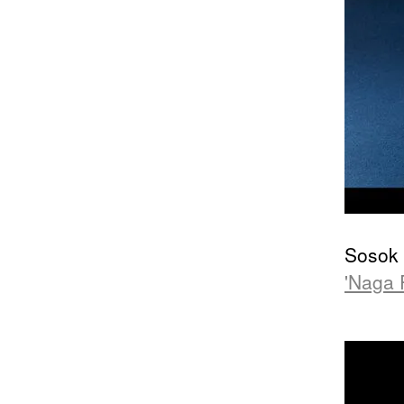
Sosok 
'Naga 