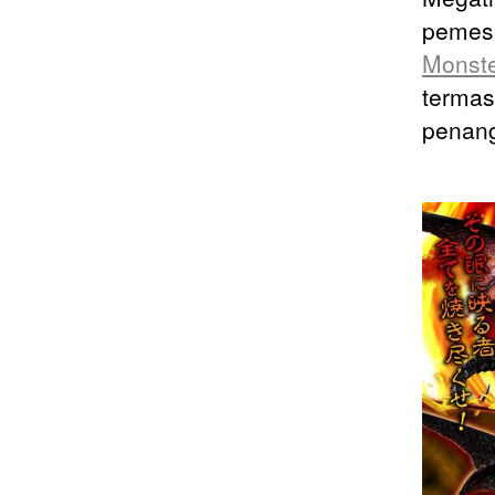
peme
Monste
termas
penan