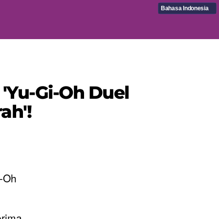
Bahasa Indonesia
 'Yu-Gi-Oh Duel
ah'!
-Oh
erima