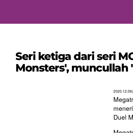
Seri ketiga dari seri
Monsters', muncullah
2020.12.06
Megatr
mener
Duel M
Megatr