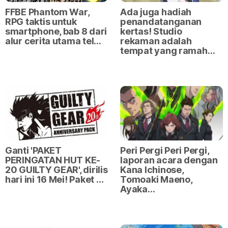
FFBE Phantom War,
Ada juga hadiah
RPG taktis untuk
penandatanganan
smartphone, bab 8 dari
kertas! Studio
alur cerita utama tel…
rekaman adalah
tempat yang ramah…
Ganti 'PAKET
Peri Pergi Peri Pergi,
PERINGATAN HUT KE-
laporan acara dengan
20 GUILTY GEAR', dirilis
Kana Ichinose,
hari ini 16 Mei! Paket …
Tomoaki Maeno,
Ayaka…