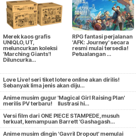
Merek kaos grafis
RPG fantasi perjalanan
UNIQLO, UT,
'AFK: Journey' secara
meluncurkan koleksi
resmi mulai tersedia!
'Marching Giants'!
Petualangan …
Diluncurka…
Love Live! seri tiket lotere online akan dirilis!
Sebanyak lima jenis akan diju…
Anime musim gugur 'Magical Girl Raising Plan'
merilis PV terbaru! Ilustrasi hi…
Versi film dari ONE PIECE STAMPEDE, musuh
terkuat, kemampuan Barrett 'Gashagash…
Anime musim dingin 'Gavril Dropout' memulai