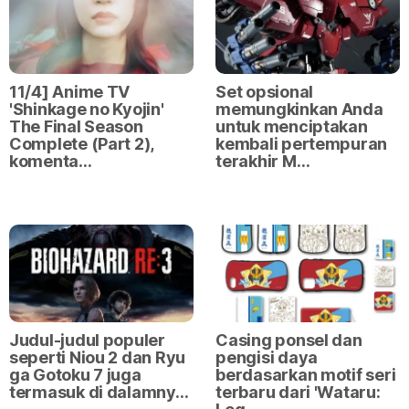
11/4] Anime TV
Set opsional
'Shinkage no Kyojin'
memungkinkan Anda
The Final Season
untuk menciptakan
Complete (Part 2),
kembali pertempuran
komenta…
terakhir M…
Judul-judul populer
Casing ponsel dan
seperti Niou 2 dan Ryu
pengisi daya
ga Gotoku 7 juga
berdasarkan motif seri
termasuk di dalamny…
terbaru dari 'Wataru: