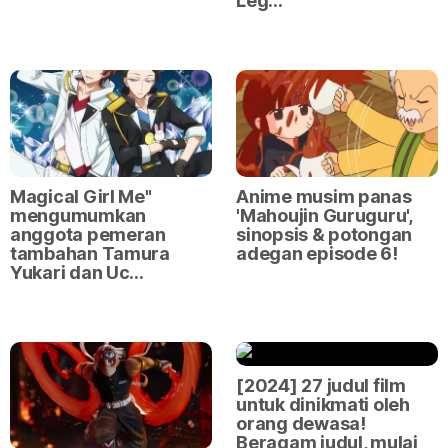
Leg…
Magical Girl Me"
Anime musim panas
mengumumkan
'Mahoujin Guruguru',
anggota pemeran
sinopsis & potongan
tambahan Tamura
adegan episode 6!
Yukari dan Uc…
[2024] 27 judul film
untuk dinikmati oleh
orang dewasa!
Beragam judul, mulai