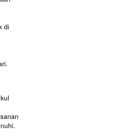
 di
ri.
kul
esanan
nuhi.