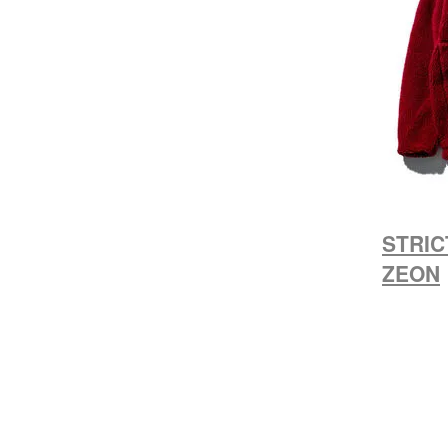
STRICT
ZEON