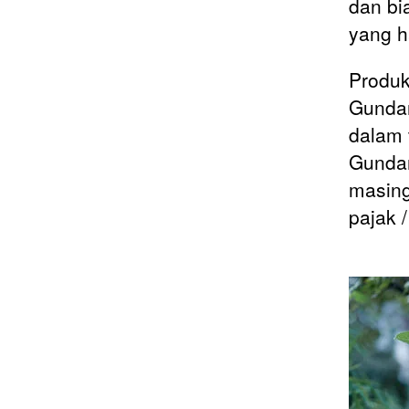
dan bi
yang h
Produk
Gundam
dalam 
Gund
masing
pajak 