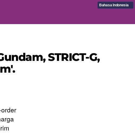
Bahasa Indonesia
 Gundam, STRICT-G,
m'.
-order
harga
irim