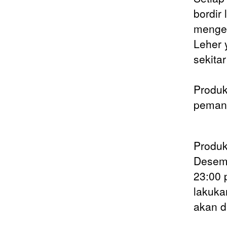
bordir
menge
Leher 
sekita
Produk
pemand
Produk
Desemb
23:00 
lakuk
akan d