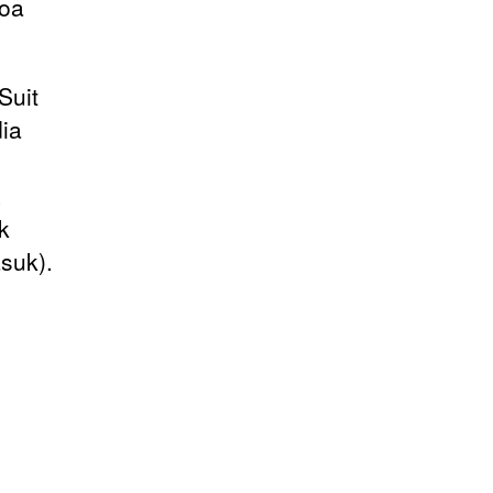
boa
Suit
ia
,
k
suk).