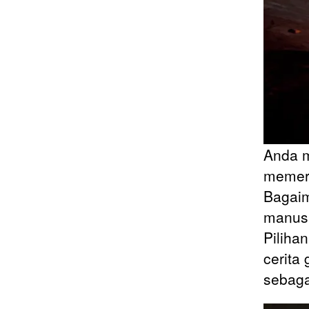
Anda m
memeri
Bagaim
manusi
Piliha
cerita
sebaga