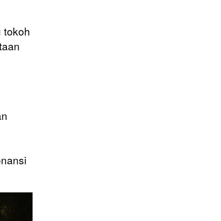
g tokoh
taan
an
.
onansi