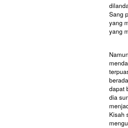
diland
Sang p
yang m
yang m
Namun,
mendap
terpua
berada
dapat 
dia su
menjad
Kisah 
mengun