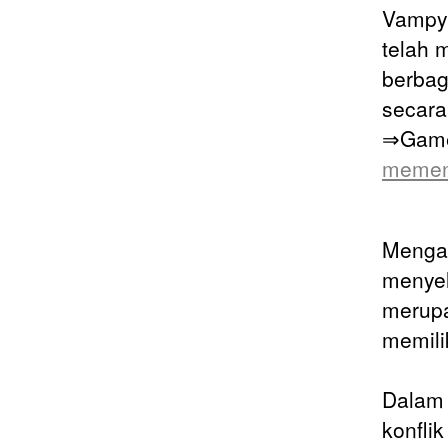
Vampyr
telah 
berbag
secara
⇒Gam
memena
Mengap
menyel
merupa
memili
Dalam t
konfli