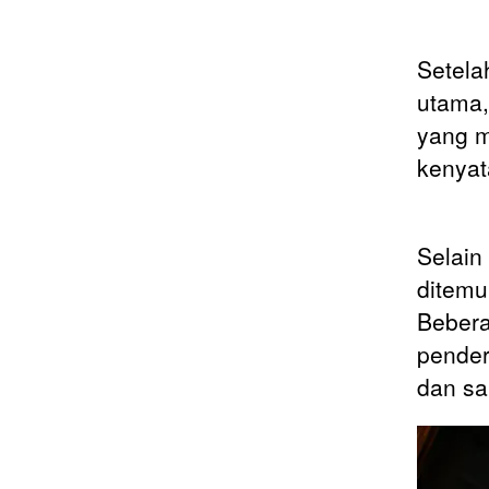
Setela
utama,
yang m
kenyat
Selain
ditemu
Bebera
pender
dan sa