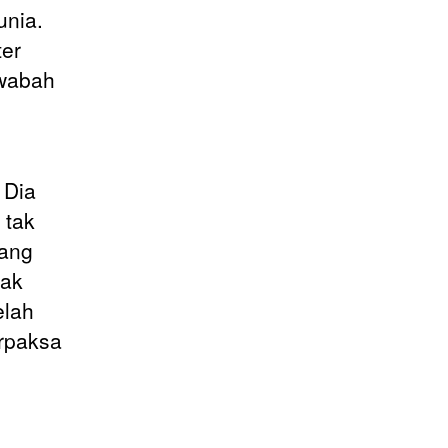
unia.
ter
 wabah
 Dia
 tak
yang
dak
elah
rpaksa