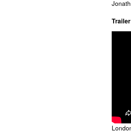
Jonath
Traile
London