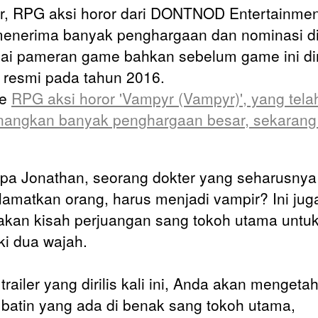
, RPG aksi horor dari DONTNOD Entertainmen
menerima banyak penghargaan dan nominasi d
ai pameran game bahkan sebelum game ini diri
 resmi pada tahun 2016.
e
RPG aksi horor 'Vampyr (Vampyr)', yang tela
ngkan banyak penghargaan besar, sekarang d
a Jonathan, seorang dokter yang seharusnya
amatkan orang, harus menjadi vampir? Ini jug
kan kisah perjuangan sang tokoh utama untu
ki dua wajah.
railer yang dirilis kali ini, Anda akan mengetah
k batin yang ada di benak sang tokoh utama,