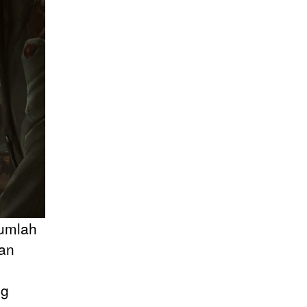
jumlah
kan
ng