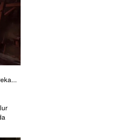
eka...
lur
da