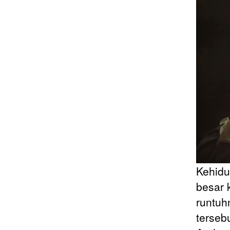
Kehidu
besar 
runtuh
terseb