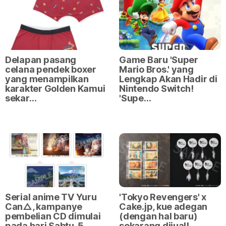
Delapan pasang
Game Baru 'Super
celana pendek boxer
Mario Bros.' yang
yang menampilkan
Lengkap Akan Hadir di
karakter Golden Kamui
Nintendo Switch!
sekar…
'Supe…
Serial anime TV Yuru
'Tokyo Revengers' x
Can△, kampanye
Cake.jp, kue adegan
pembelian CD dimulai
(dengan hal baru)
pada hari Sabtu, 5
sekarang dijual!