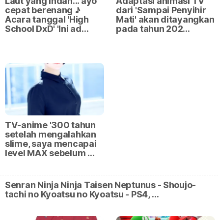
Laut yang indah... ayo
Adaptasi animasi TV
cepat berenang ♪
dari 'Sampai Penyihir
Acara tanggal 'High
Mati' akan ditayangkan
School DxD' 'Ini ad…
pada tahun 202…
TV-anime '300 tahun
setelah mengalahkan
slime, saya mencapai
level MAX sebelum …
Senran Ninja Ninja Taisen Neptunus - Shoujo-
tachi no Kyoatsu no Kyoatsu - PS4, …