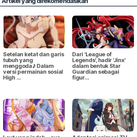
Artikel yang direkomendasikan
Setelan ketat dan garis
Dari 'League of
tubuh yang
Legends', hadir 'Jinx'
menggoda♪ Dalam
dalam bentuk Star
versi permainan sosial
Guardian sebagai
High …
figur…