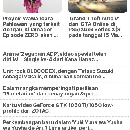
Proyek 'Wawancara
'Grand Theft Auto V'
Pahlawan' yang terkait
dan 'GTA Online' di
dengan 'Killamager
PS5/Xbox Series X|S
Episode ZERO' akan …
pada tanggal 15 Ma…
Anime 'Zegapain ADP', video spesial telah
dirilis! Single ke-4 dari Kana Hanaz…
Unit rock OLDCODEX, dengan Tatsuo Suzuki
sebagai vokalis, dibubarkan setelah me…
Dalam rangka memperingati perilisan
"Planetarian" dan penayangan &quo…
Kartu video GeForce GTX 1050Ti/1050 low-
profile dari ZOTAC!
Perkembangan baru dalam 'Yuki Yuna wa Yusha
wa Yusha de Aru'! Lima artikel peri…