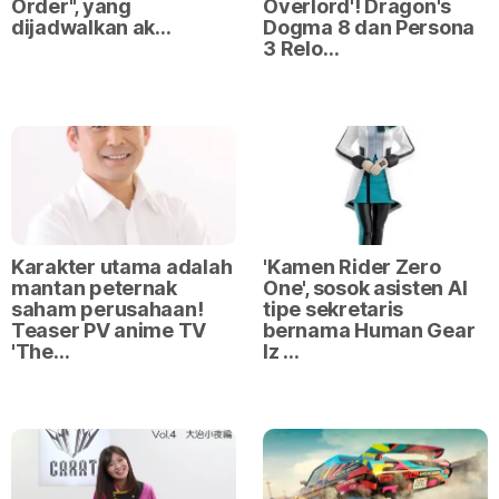
Order", yang
Overlord'! Dragon's
dijadwalkan ak…
Dogma 8 dan Persona
3 Relo…
Karakter utama adalah
'Kamen Rider Zero
mantan peternak
One', sosok asisten AI
saham perusahaan!
tipe sekretaris
Teaser PV anime TV
bernama Human Gear
'The…
Iz …