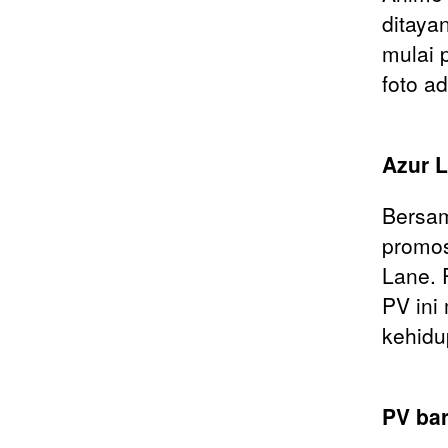
ditaya
mulai 
foto ad
Azur L
Bersam
promos
Lane. 
PV ini
kehidu
PV ba