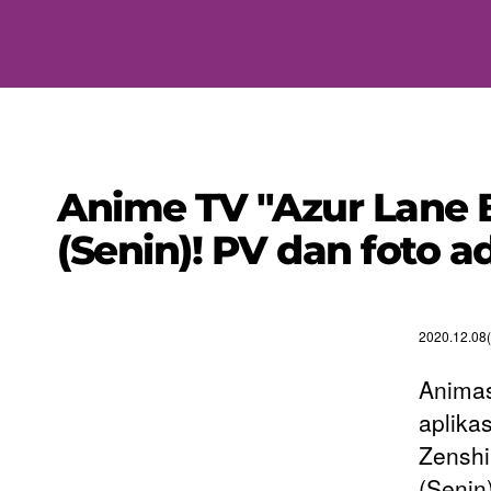
Anime TV "Azur Lane B
(Senin)! PV dan foto ad
2020.12.08(
Animas
aplika
Zenshi
(Senin)