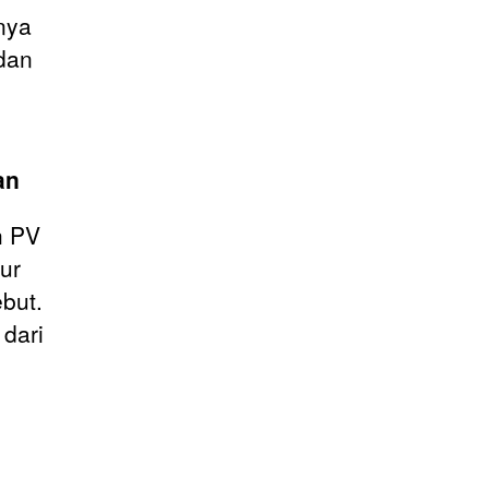
nya
dan
an
h PV
ur
but.
dari