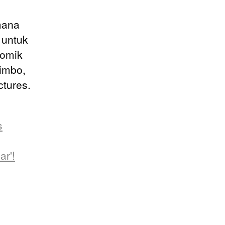
mana
 untuk
komik
Jimbo,
ctures.
s
ar'!