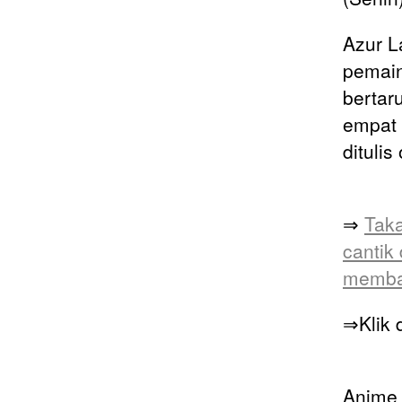
Azur 
pemain
bertar
empat 
ditulis
⇒
Taka
cantik
membaw
⇒Klik d
Anime 