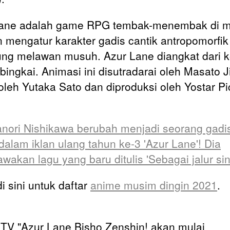
Lane adalah game RPG tembak-menembak di 
 mengatur karakter gadis cantik antropomorfik
ung melawan musuh. Azur Lane diangkat dari 
bingkai. Animasi ini disutradarai oleh Masato 
 oleh Yutaka Sato dan diproduksi oleh Yostar Pi
nori Nishikawa berubah menjadi seorang gadi
 dalam iklan ulang tahun ke-3 'Azur Lane'! Dia
akan lagu yang baru ditulis 'Sebagai jalur sin
i sini untuk daftar
anime musim dingin 2021
.
TV "Azur Lane Bisho Zenshin! akan mulai