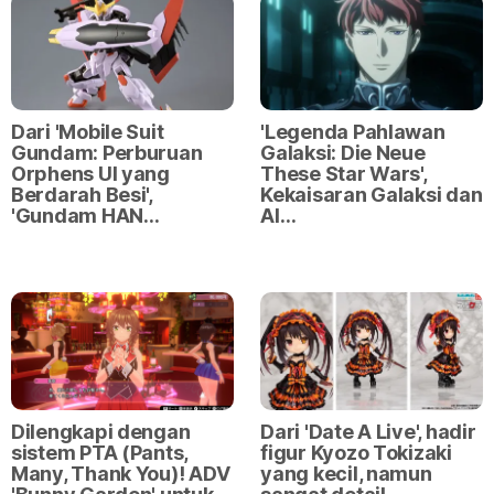
Dari 'Mobile Suit
'Legenda Pahlawan
Gundam: Perburuan
Galaksi: Die Neue
Orphens Ul yang
These Star Wars',
Berdarah Besi',
Kekaisaran Galaksi dan
'Gundam HAN…
Al…
Dilengkapi dengan
Dari 'Date A Live', hadir
sistem PTA (Pants,
figur Kyozo Tokizaki
Many, Thank You)! ADV
yang kecil, namun