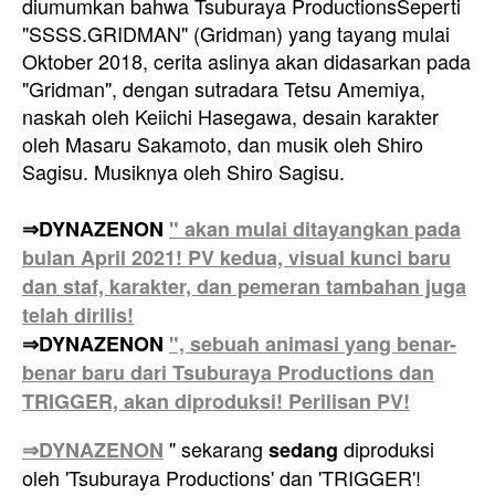
diumumkan bahwa Tsuburaya Productions
Seperti
"SSSS.GRIDMAN" (Gridman) yang tayang mulai
Oktober 2018, cerita aslinya akan didasarkan pada
"Gridman", dengan sutradara Tetsu Amemiya,
naskah oleh Keiichi Hasegawa, desain karakter
oleh Masaru Sakamoto, dan musik oleh Shiro
Sagisu. Musiknya oleh Shiro Sagisu.
⇒DYNAZENON
" akan mulai ditayangkan pada
bulan April 2021! PV kedua, visual kunci baru
dan staf, karakter, dan pemeran tambahan juga
telah dirilis!
⇒DYNAZENON
", sebuah animasi yang benar-
benar baru dari Tsuburaya Productions dan
TRIGGER, akan diproduksi! Perilisan PV!
" sekarang
diproduksi
⇒DYNAZENON
sedang
oleh 'Tsuburaya Productions' dan 'TRIGGER'!