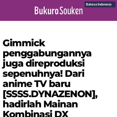
Bahasa Indonesia
Gimmick
penggabungannya
juga direproduksi
sepenuhnya! Dari
anime TV baru
[SSSS.DYNAZENON],
hadirlah Mainan
Kombinasi DX