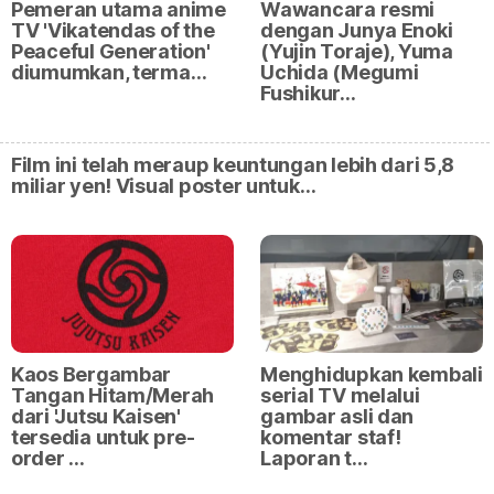
Pemeran utama anime
Wawancara resmi
TV 'Vikatendas of the
dengan Junya Enoki
Peaceful Generation'
(Yujin Toraje), Yuma
diumumkan, terma…
Uchida (Megumi
Fushikur…
Film ini telah meraup keuntungan lebih dari 5,8
miliar yen! Visual poster untuk…
Kaos Bergambar
Menghidupkan kembali
Tangan Hitam/Merah
serial TV melalui
dari 'Jutsu Kaisen'
gambar asli dan
tersedia untuk pre-
komentar staf!
order …
Laporan t…