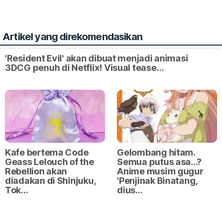
Artikel yang direkomendasikan
'Resident Evil' akan dibuat menjadi animasi
3DCG penuh di Netflix! Visual tease…
Kafe bertema Code
Gelombang hitam.
Geass Lelouch of the
Semua putus asa...?
Rebellion akan
Anime musim gugur
diadakan di Shinjuku,
'Penjinak Binatang,
Tok…
dius…