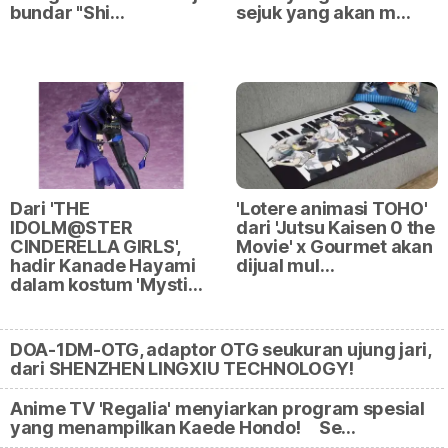
bundar "Shi…
sejuk yang akan m…
Dari 'THE
'Lotere animasi TOHO'
IDOLM@STER
dari 'Jutsu Kaisen 0 the
CINDERELLA GIRLS',
Movie' x Gourmet akan
hadir Kanade Hayami
dijual mul…
dalam kostum 'Mysti…
DOA-1DM-OTG, adaptor OTG seukuran ujung jari,
dari SHENZHEN LINGXIU TECHNOLOGY!
Anime TV 'Regalia' menyiarkan program spesial
yang menampilkan Kaede Hondo! Se…