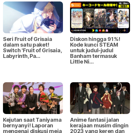
Seri Fruit of Grisaia
Diskon hingga 91%!
dalam satu paket!
Kode kunci STEAM
Switch 'Fruit of Grisaia,
untuk judul-judul
Labyrinth, Pa…
Banham termasuk
Little Ni…
Kejutan saat Taniyama
Anime fantasi jalan
bernyanyi! Laporan
kerajaan musim dingin
mengenai diskusi meja
2023 yang keren dan