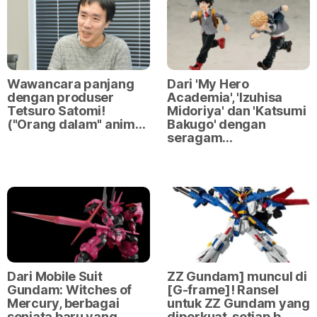
Wawancara panjang
Dari 'My Hero
dengan produser
Academia', 'Izuhisa
Tetsuro Satomi!
Midoriya' dan 'Katsumi
("Orang dalam" anim…
Bakugo' dengan
seragam…
Dari Mobile Suit
ZZ Gundam] muncul di
Gundam: Witches of
[G-frame]! Ransel
Mercury, berbagai
untuk ZZ Gundam yang
senjata baru yang
diperkuat, setiap b…