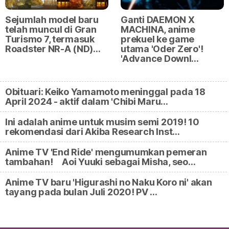
Sejumlah model baru
Ganti DAEMON X
telah muncul di Gran
MACHINA, anime
Turismo 7, termasuk
prekuel ke game
Roadster NR-A (ND)…
utama 'Oder Zero'!
'Advance Downl…
Obituari: Keiko Yamamoto meninggal pada 18
April 2024 - aktif dalam 'Chibi Maru…
Ini adalah anime untuk musim semi 2019! 10
rekomendasi dari Akiba Research Inst…
Anime TV 'End Ride' mengumumkan pemeran
tambahan! Aoi Yuuki sebagai Misha, seo…
Anime TV baru 'Higurashi no Naku Koro ni' akan
tayang pada bulan Juli 2020! PV …