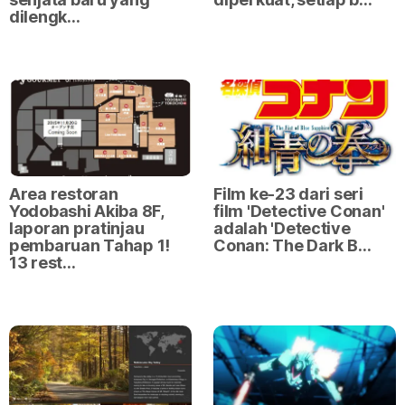
dilengk…
Area restoran
Film ke-23 dari seri
Yodobashi Akiba 8F,
film 'Detective Conan'
laporan pratinjau
adalah 'Detective
pembaruan Tahap 1!
Conan: The Dark B…
13 rest…