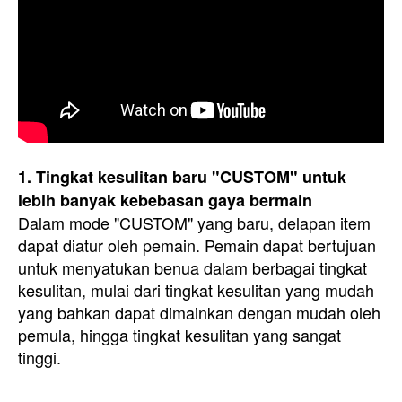
1. Tingkat kesulitan baru "CUSTOM" untuk
lebih banyak kebebasan gaya bermain
Dalam mode "CUSTOM" yang baru, delapan item
dapat diatur oleh pemain. Pemain dapat bertujuan
untuk menyatukan benua dalam berbagai tingkat
kesulitan, mulai dari tingkat kesulitan yang mudah
yang bahkan dapat dimainkan dengan mudah oleh
pemula, hingga tingkat kesulitan yang sangat
tinggi.