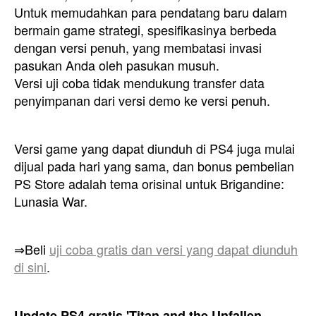
Untuk memudahkan para pendatang baru dalam
bermain game strategi, spesifikasinya berbeda
dengan versi penuh, yang membatasi invasi
pasukan Anda oleh pasukan musuh.
Versi uji coba tidak mendukung transfer data
penyimpanan dari versi demo ke versi penuh.
Versi game yang dapat diunduh di PS4 juga mulai
dijual pada hari yang sama, dan bonus pembelian
PS Store adalah tema orisinal untuk Brigandine:
Lunasia War.
⇒Beli
uji coba gratis dan versi yang dapat diunduh
di sini
.
Update PS4 gratis 'Titan and the Unfallen