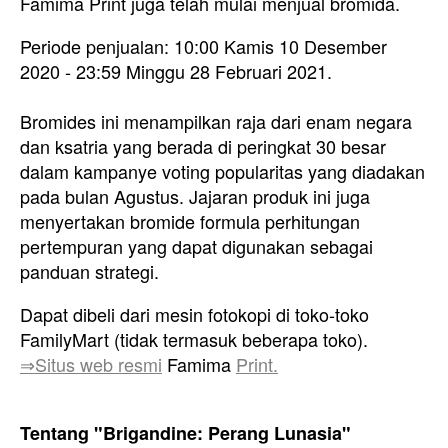
Famima Print juga telah mulai menjual bromida.
Periode penjualan: 10:00 Kamis 10 Desember
2020 - 23:59 Minggu 28 Februari 2021.
Bromides ini menampilkan raja dari enam negara
dan ksatria yang berada di peringkat 30 besar
dalam kampanye voting popularitas yang diadakan
pada bulan Agustus. Jajaran produk ini juga
menyertakan bromide formula perhitungan
pertempuran yang dapat digunakan sebagai
panduan strategi.
Dapat dibeli dari mesin fotokopi di toko-toko
FamilyMart (tidak termasuk beberapa toko).
⇒Situs web resmi
Famima
Print.
Tentang "Brigandine: Perang Lunasia"