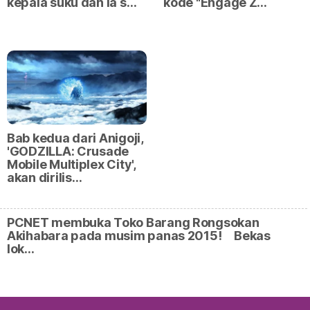
kepala suku dan ia s…
kode "Engage Z…
Bab kedua dari Anigoji,
'GODZILLA: Crusade
Mobile Multiplex City',
akan dirilis…
PCNET membuka Toko Barang Rongsokan
Akihabara pada musim panas 2015! Bekas
lok…