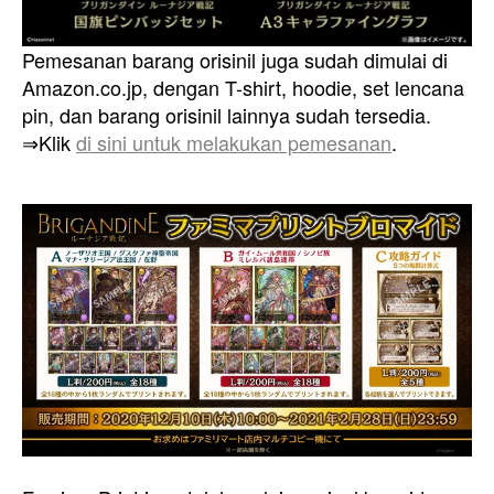
Pemesanan barang orisinil juga sudah dimulai di
Amazon.co.jp, dengan T-shirt, hoodie, set lencana
pin, dan barang orisinil lainnya sudah tersedia.
⇒Klik
di sini untuk melakukan pemesanan
.