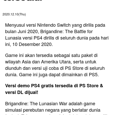
2020.12.10(Thu)
Menyusul versi Nintendo Switch yang dirilis pada
bulan Juni 2020, Brigandine: The Battle for
Lunasia versi PS4 dirilis di seluruh dunia pada hari
ini, 10 Desember 2020.
Game ini akan tersedia sebagai satu paket di
wilayah Asia dan Amerika Utara, serta untuk
diunduh dan versi uji coba di PS Store di seluruh
dunia. Game ini juga dapat dimainkan di PS5.
Versi demo PS4 gratis tersedia di PS Store &
versi DL dijual!
Brigandine: The Lunasian War adalah game
simulasi perebutan negara yang berlatar dunia