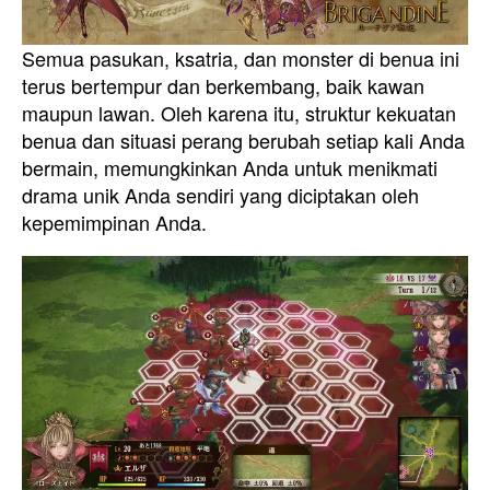
Semua pasukan, ksatria, dan monster di benua ini
terus bertempur dan berkembang, baik kawan
maupun lawan. Oleh karena itu, struktur kekuatan
benua dan situasi perang berubah setiap kali Anda
bermain, memungkinkan Anda untuk menikmati
drama unik Anda sendiri yang diciptakan oleh
kepemimpinan Anda.