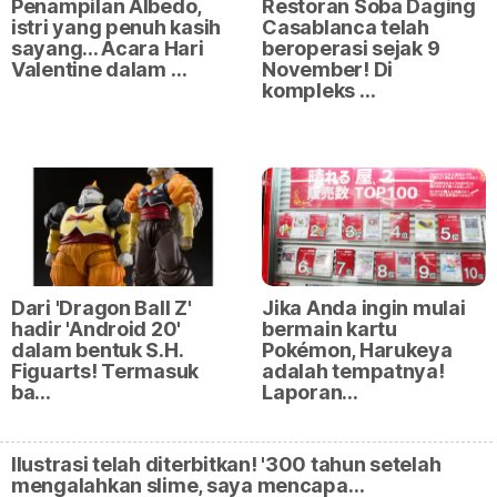
Penampilan Albedo,
Restoran Soba Daging
istri yang penuh kasih
Casablanca telah
sayang... Acara Hari
beroperasi sejak 9
Valentine dalam …
November! Di
kompleks …
Dari 'Dragon Ball Z'
Jika Anda ingin mulai
hadir 'Android 20'
bermain kartu
dalam bentuk S.H.
Pokémon, Harukeya
Figuarts! Termasuk
adalah tempatnya!
ba…
Laporan…
Ilustrasi telah diterbitkan! '300 tahun setelah
mengalahkan slime, saya mencapa…