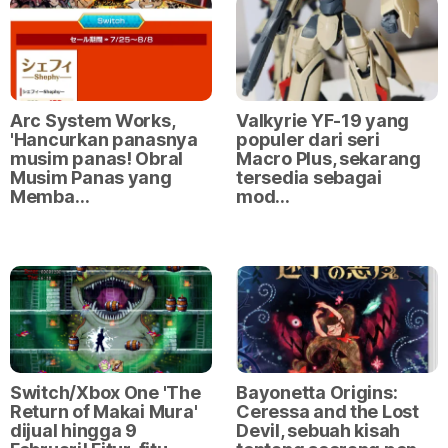
Arc System Works,
Valkyrie YF-19 yang
'Hancurkan panasnya
populer dari seri
musim panas! Obral
Macro Plus, sekarang
Musim Panas yang
tersedia sebagai
Memba…
mod…
Switch/Xbox One 'The
Bayonetta Origins:
Return of Makai Mura'
Ceressa and the Lost
dijual hingga 9
Devil, sebuah kisah