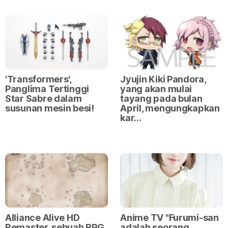
'Transformers',
Jyujin Kiki Pandora,
Panglima Tertinggi
yang akan mulai
Star Sabre dalam
tayang pada bulan
susunan mesin besi!
April, mengungkapkan
kar…
Alliance Alive HD
Anime TV "Furumi-san
Remaster, sebuah RPG
adalah seorang