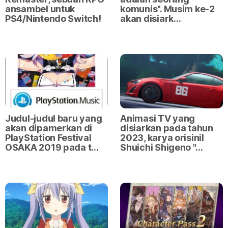
ansambel untuk
komunis". Musim ke-2
PS4/Nintendo Switch!
akan disiark…
Judul-judul baru yang
Animasi TV yang
akan dipamerkan di
disiarkan pada tahun
PlayStation Festival
2023, karya orisinil
OSAKA 2019 pada t…
Shuichi Shigeno "…