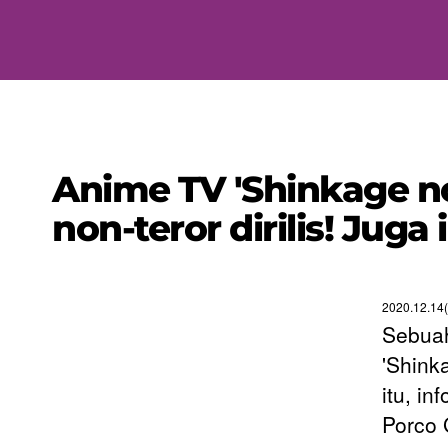
Anime TV 'Shinkage no
non-teror dirilis! Juga
2020.12.14
Sebuah
'Shinka
itu, i
Porco G