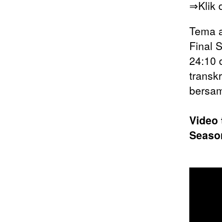
⇒Klik d
Tema a
Final 
24:10 
transkr
bersa
Video 
Season