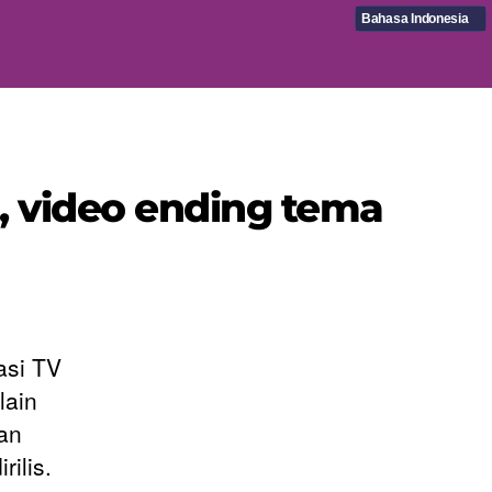
Bahasa Indonesia
n, video ending tema
asi TV
lain
dan
rilis.