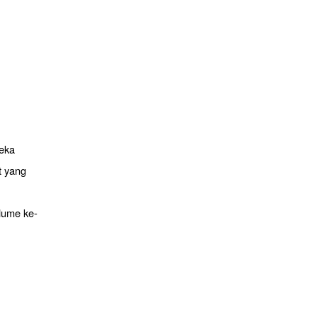
reka
t yang
lume ke-