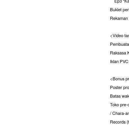
Ep3 "Kape
Buklet pe
Rekaman p
<Video t
Pembuatan
Raksasa K
Iklan PVC
<Bonus pr
Poster pr
Batas wak
Toko pre-
/ Chara-a
Records (