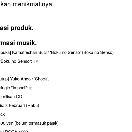
kan menikmatinya.
asi produk.
rmasi musik.
uka] Kamattechan Suci / 'Boku no Senso' (Boku no Senso)
i "Boku no Senso":
##
tup] Yuko Ando / 'Shock'.
 single "Impact":
#
perilisan CD
lis: 3 Februari (Rabu)
ock
300 yen (belum termasuk pajak)
em: PCCA.4999