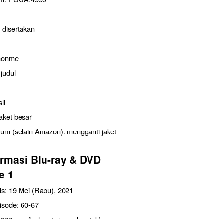
 disertakan
monme
judul
li
aket besar
um (selain Amazon): mengganti jaket
rmasi Blu-ray & DVD
e 1
lis: 19 Mei (Rabu), 2021
isode: 60-67