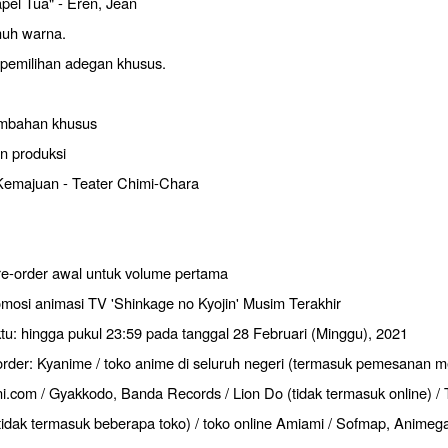
l Tua" - Eren, Jean
nuh warna.
emilihan adegan khusus.
ambahan khusus
 produksi
emajuan - Teater Chimi-Chara
e-order awal untuk volume pertama
omosi animasi TV 'Shinkage no Kyojin' Musim Terakhir
tu: hingga pukul 23:59 pada tanggal 28 Februari (Minggu), 2021
order: Kyanime / toko anime di seluruh negeri (termasuk pemesanan me
ni.com / Gyakkodo, Banda Records / Lion Do (tidak termasuk online) /
tidak termasuk beberapa toko) / toko online Amiami / Sofmap, Animega