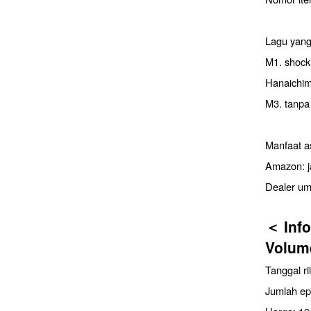
Lagu yang
M1. shock
Hanaichi
M3. tanpa 
Manfaat as
Amazon: j
Dealer um
＜ Info
Volum
Tanggal ri
Jumlah ep