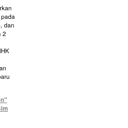
arkan
, pada
, dan
n 2
 NHK
kan
baru
on"
sim