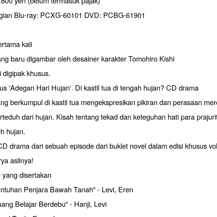
.800 yen (belum termasuk pajak)
gian Blu-ray: PCXG-60101 DVD: PCBG-61901
rtama kali
ng baru digambar oleh desainer karakter Tomohiro Kishi
i digipak khusus.
us 'Adegan Hari Hujan'. Di kastil tua di tengah hujan? CD drama
ng berkumpul di kastil tua mengekspresikan pikiran dan perasaan me
teduh dari hujan. Kisah tentang tekad dan keteguhan hati para prajuri
eh hujan.
CD drama dari sebuah episode dari buklet novel dalam edisi khusus vo
rya aslinya!
yang disertakan
ntuhan Penjara Bawah Tanah" - Levi, Eren
g Belajar Berdebu" - Hanji, Levi