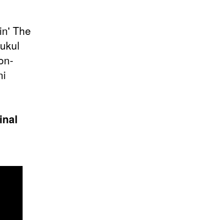
in' The
pukul
on-
ni
inal