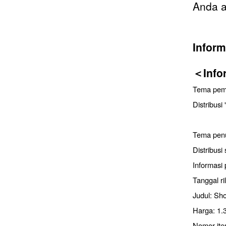
Anda a
Inform
＜Info
Tema pemb
Distribus
Tema penu
Distribusi
Informasi 
Tanggal ri
Judul: Sh
Harga: 1.
Nomor it