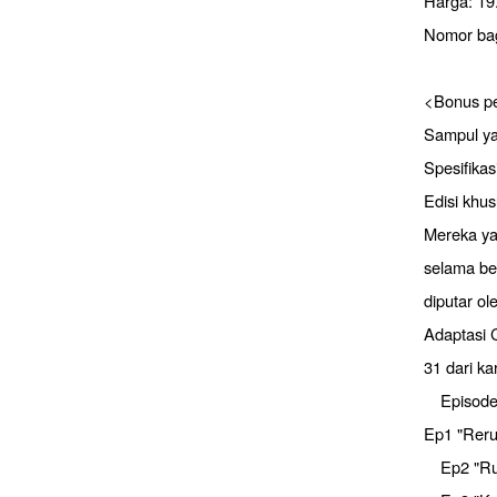
Harga: 19
Nomor ba
<Bonus pe
Sampul ya
Spesifikas
Edisi khus
Mereka ya
selama ber
diputar ol
Adaptasi 
31 dari ka
Episode 
Ep1 "Reru
Ep2 "Ruan