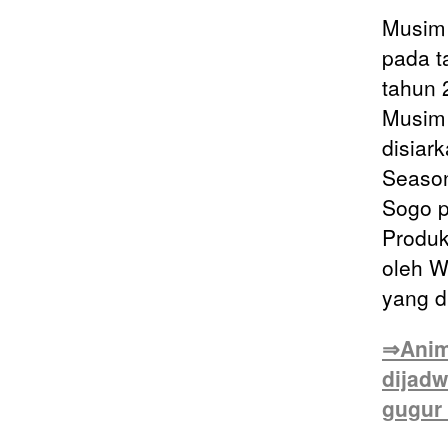
Musim 
pada t
tahun 
Musim 
disiar
Season
Sogo p
Produk
oleh W
yang d
⇒Anima
dijad
gugur 