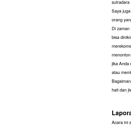
sutradara 
Saya juga
orang yan
Di zaman 
bisa dinik
merekomen
menonton s
jika Anda
atau memb
Bagaimana
hati dan 
Lapor
Acara ini 