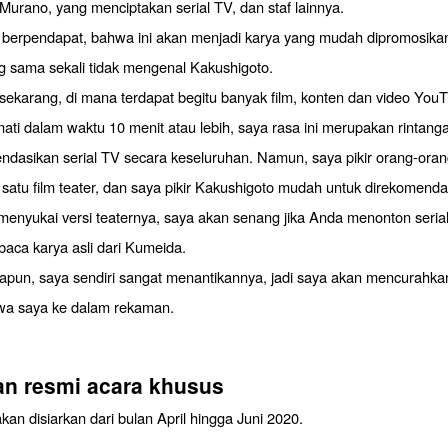
Murano, yang menciptakan serial TV, dan staf lainnya.
 berpendapat, bahwa ini akan menjadi karya yang mudah dipromosika
g sama sekali tidak mengenal Kakushigoto.
sekarang, di mana terdapat begitu banyak film, konten dan video You
mati dalam waktu 10 menit atau lebih, saya rasa ini merupakan rintang
dasikan serial TV secara keseluruhan. Namun, saya pikir orang-ora
atu film teater, dan saya pikir Kakushigoto mudah untuk direkomendas
 menyukai versi teaternya, saya akan senang jika Anda menonton seria
aca karya asli dari Kumeida.
pun, saya sendiri sangat menantikannya, jadi saya akan mencurahk
jiwa saya ke dalam rekaman.
an resmi acara khusus
akan disiarkan dari bulan April hingga Juni 2020.