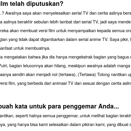
film telah diputuskan?
.? Awalnya saya akan menyelesaikan serial TV dan cerita aslinya be
ita aslinya berakhir sebulan lebih lambat dari serial TV, jadi saya mend
eka akan membuat versi film untuk menyampaikan kepada semua or
ian yang tidak dapat digambarkan dalam serial anime TV. Saya pikir, h
anfaat untuk membuatnya.
 mengatakan bahwa jika dia hanya mengekstrak bagian yang bagus d
utri, bagian leluconnya akan hilang, meskipun awalnya adalah manga 
tasnya sendiri akan menjadi nol (tertawa), (Tertawa) Tolong nantikan 
versi film, yang berbeda dari animasi TV dan sesuai dengan cerita aslin
buah kata untuk para penggemar Anda...
ntikan, seperti halnya semua penggemar, untuk melihat bagian terakhi
inya, yang hanya bisa kami selesaikan dalam pikiran kami, yang dibuat 