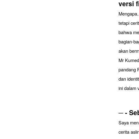
versi 
Mengapa..
tetapi cer
bahwa mer
bagian-bag
akan berm
Mr Kumeda
pandang P
dan identi
ini dalam 
─ - Se
Saya mena
cerita asl