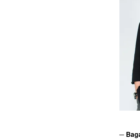
─ Bag