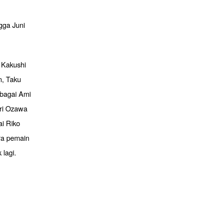
gga Juni
 Kakushi
n, Taku
ebagai Ami
Ari Ozawa
i Riko
ara pemain
lagi.