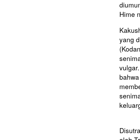
diumum
Hime n
Kakush
yang d
(Kodan
senim
vulgar
bahwa 
memben
senima
keluar
Disutr
oleh T