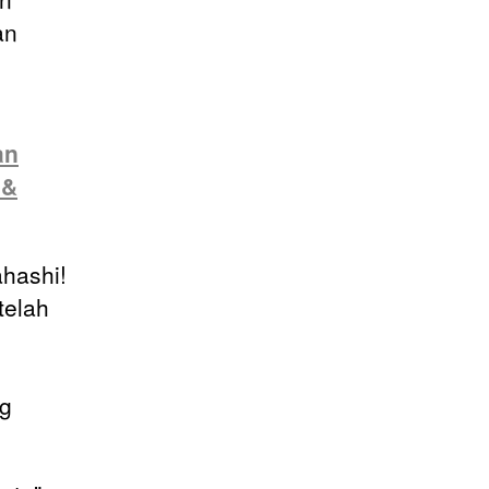
an
an
 &
hashi!
telah
ng