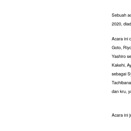
Sebuah aca
2020, dia
Acara ini
Goto, Riy
Yashiro s
Kakehi, A
sebagai S
Tachibana,
dan kru, 
Acara ini 