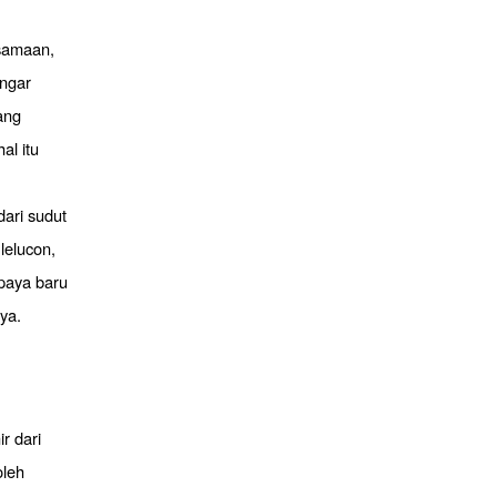
rsamaan,
engar
ang
al itu
ari sudut
lelucon,
upaya baru
ya.
r dari
oleh