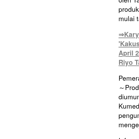
produk
mulai 
⇒Kary
'Kakus
April 
Riyo T
Pemera
～Produ
diumum
Kumeda
pengum
mengej