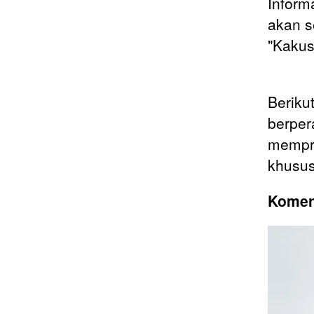
Inform
akan s
"Kakus
Beriku
berper
mempro
khusus
Koment