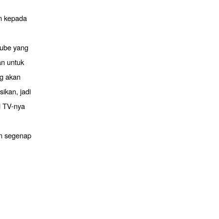
n kepada
Tube yang
an untuk
ng akan
ikan, jadi
l TV-nya
an segenap