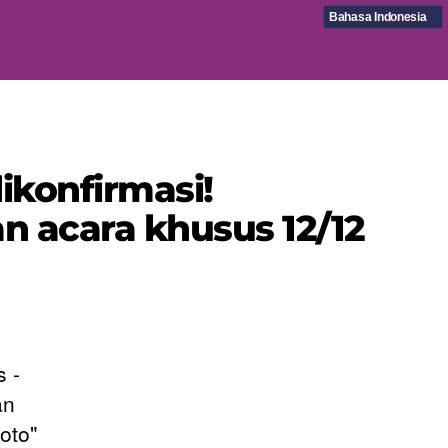
Bahasa Indonesia
dikonfirmasi!
an acara khusus 12/12
 -
an
oto"