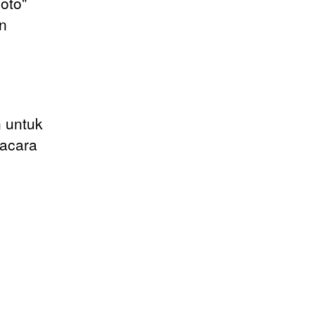
oto"
n
 untuk
 acara