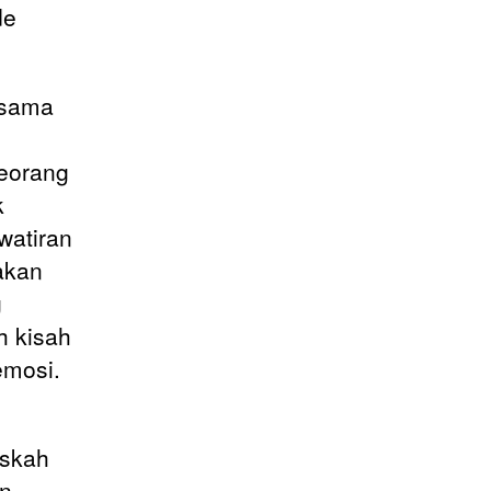
de
 sama
seorang
k
watiran
akan
g
h kisah
emosi.
askah
an