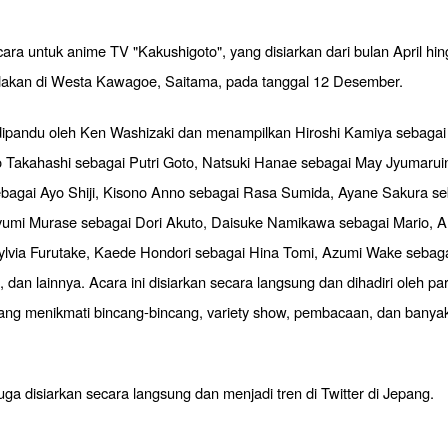
ra untuk anime TV "Kakushigoto", yang disiarkan dari bulan April hin
dakan di Westa Kawagoe, Saitama, pada tanggal 12 Desember.
 dipandu oleh Ken Washizaki dan menampilkan Hiroshi Kamiya sebagai
o Takahashi sebagai Putri Goto, Natsuki Hanae sebagai May Jyumarui
ebagai Ayo Shiji, Kisono Anno sebagai Rasa Sumida, Ayane Sakura s
yumi Murase sebagai Dori Akuto, Daisuke Namikawa sebagai Mario, 
ylvia Furutake, Kaede Hondori sebagai Hina Tomi, Azumi Wake sebaga
 dan lainnya. Acara ini disiarkan secara langsung dan dihadiri oleh p
yang menikmati bincang-bincang, variety show, pembacaan, dan banyak 
juga disiarkan secara langsung dan menjadi tren di Twitter di Jepang.