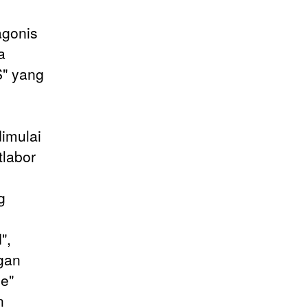
agonis
a
S" yang
imulai
tlabor
g
",
gan
e"
n