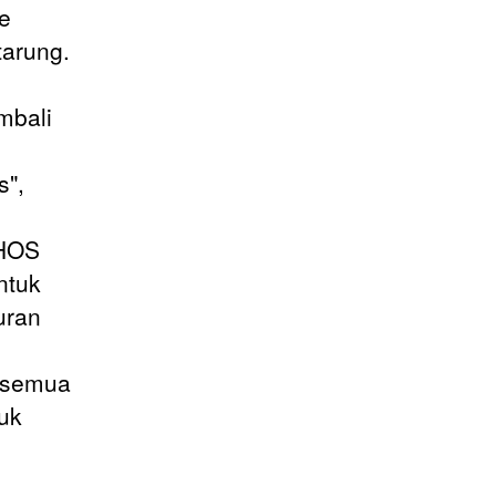
ce
tarung.
mbali
s",
"HOS
ntuk
uran
, semua
uk