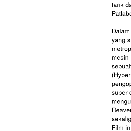
tarik d
Patlab
Dalam 
yang s
metrop
mesin 
sebuah
(Hyper
pengop
super 
mengun
Reaver
sekali
Film i