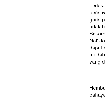
Ledaka
peristi
garis 
adalah
Sekara
Nol' d
dapat 
mudah 
yang d
Hembus
bahaya