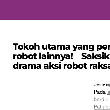
Tokoh utama yang pembe
robot lainnya! Saksik
drama aksi robot raks
2020.12.13
Pada
a
berdir
Patlab