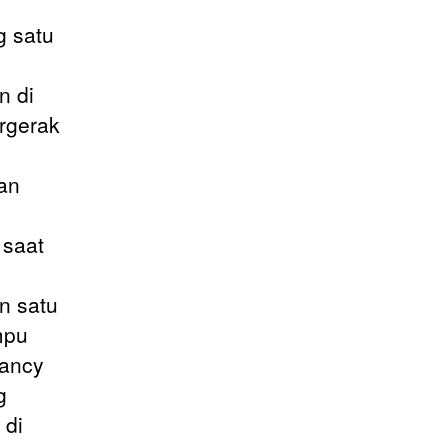
g satu
n di
rgerak
an
 saat
n satu
mpu
lancy
g
 di