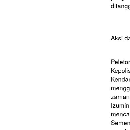
ditang
Aksi d
Peleto
Kepoli
Kendar
menggu
zaman,
Izumin
mencar
Sement