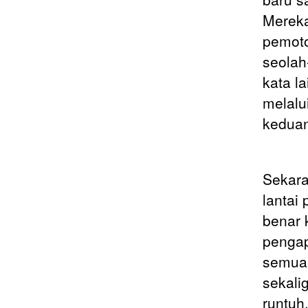
Mereka
pemoto
seolah
kata l
melalu
keduan
Sekara
lantai
benar 
pengap
semua 
sekali
runtuh