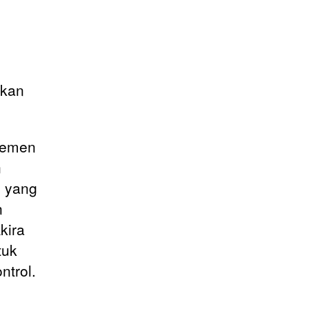
rkan
temen
n
m yang
n
kira
tuk
ntrol.