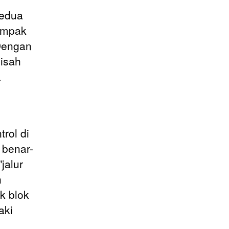
kedua
tampak
Dengan
isah
a
rol di
 benar-
jalur
n
k blok
aki