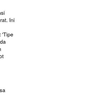
asi
at. Ini
 'Tipe
nda
n
ot
asa