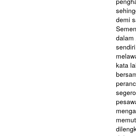
pengha
sehing
demi s
Sement
dalam 
sendir
melawa
kata la
bersam
peranc
segero
pesawa
mengal
memutu
dileng