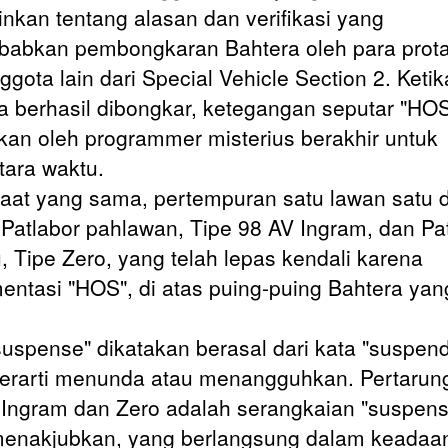
nkan tentang alasan dan verifikasi yang
abkan pembongkaran Bahtera oleh para prot
ggota lain dari Special Vehicle Section 2. Ketik
a berhasil dibongkar, ketegangan seputar "HO
akan oleh programmer misterius berakhir untuk
ara waktu.
aat yang sama, pertempuran satu lawan satu d
 Patlabor pahlawan, Tipe 98 AV Ingram, dan Pa
u, Tipe Zero, yang telah lepas kendali karena
entasi "HOS", di atas puing-puing Bahtera yan
.
suspense" dikatakan berasal dari kata "suspend
erarti menunda atau menangguhkan. Pertarun
 Ingram dan Zero adalah serangkaian "suspens
enakjubkan, yang berlangsung dalam keadaa