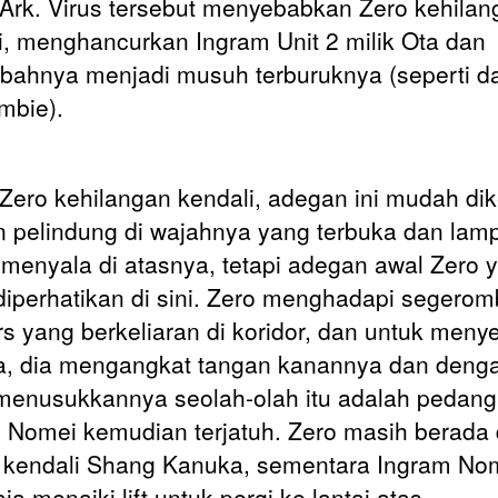
Ark. Virus tersebut menyebabkan Zero kehilan
i, menghancurkan Ingram Unit 2 milik Ota dan
ahnya menjadi musuh terburuknya (seperti d
ombie).
 Zero kehilangan kendali, adegan ini mudah dik
 pelindung di wajahnya yang terbuka dan lam
menyala di atasnya, tetapi adegan awal Zero 
diperhatikan di sini. Zero menghadapi segerom
s yang berkeliaran di koridor, dan untuk meny
, dia mengangkat tangan kanannya dan deng
menusukkannya seolah-olah itu adalah pedang
 Nomei kemudian terjatuh. Zero masih berada 
kendali Shang Kanuka, sementara Ingram No
ja menaiki lift untuk pergi ke lantai atas.