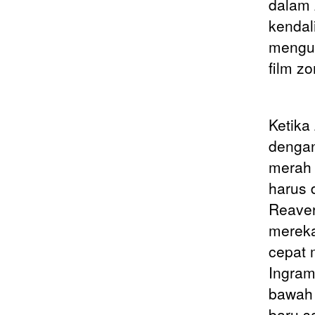
dalam 
kendal
mengub
film z
Ketika
dengan
merah 
harus 
Reaver
mereka
cepat 
Ingram
bawah 
baru sa