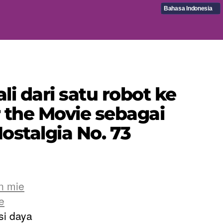
Bahasa Indonesia
i dari satu robot ke
 the Movie sebagai
ostalgia No. 73
n mie
e
si daya