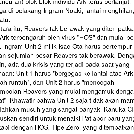
ncuran) blok-blok individu Ark terus berlanjut,
ga di belakang Ingram Noaki, lantai menghilan
atu.
ara itu, Reavers tak berawak yang ditempatka
Ark terpengaruh oleh virus "HOS" dan mulai be
i. Ingram Unit 2 milik Isao Ota harus bertempur
n sejumlah besar Reavers tak berawak. Deng
in, ada dua krisis yang terjadi pada saat yang
aan: Unit 1 harus "bergegas ke lantai atas Ark
ah runtuh", dan Unit 2 harus "mencegah
mbolan Reavers yang mulai mengamuk denga
t". Khawatir bahwa Unit 2 saja tidak akan ma
ahkan musuh yang sangat banyak, Kanuka C
skan sendiri untuk menaiki Patlabor baru yan
kapi dengan HOS, Tipe Zero, yang ditempatkan