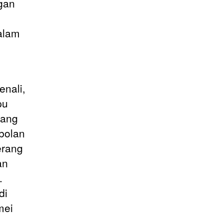
gan
alam
enali,
pu
yang
bolan
erang
an
.
di
mei