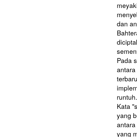
meyaki
menyeb
dan an
Bahter
dicipt
sement
Pada s
antara
terbar
implem
runtuh
Kata "
yang b
antara
yang m